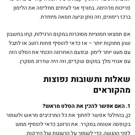
פריכות מדהימה. בחורף אני לעיתים מחליפה את הלימון
ברכז רימונים, וזה נותן נגיעה חמאה מיוחדת.
אם תמצאו חמוציות מסוכרות במקום הרגילות, קחו בחשבון
שהן מתוקות יותר – אז כדאי להוסיף פחות רוטב או לתבל
עם מעט יותר לימון. ובפעם האחרונה הכנתי את הסלט הזה
עם אגוזי מלך במקום שקדים, וזה היה שדרוג מסקרן.
שאלות ותשובות נפוצות
מהקוראים
1. האם אפשר להכין את הסלט מראש?
כן, בהחלט! אפשר לחתוך את כל המרכיבים מראש ולשמור
בקופסה אטומה במקרר. את הרוטב כדאי להוסיף ממש
לפני ההגשה, כדי לשמור על הרעננות של הירקות.