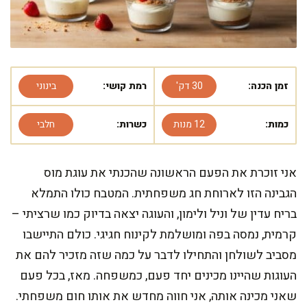
זמן הכנה:
30 דק'
רמת קושי:
בינוני
כמות:
12 מנות
כשרות:
חלבי
אני זוכרת את הפעם הראשונה שהכנתי את עוגת מוס
הגבינה הזו לארוחת חג משפחתית. המטבח כולו התמלא
בריח עדין של וניל ולימון, והעוגה יצאה בדיוק כמו שרציתי –
קרמית, נמסה בפה ומושלמת לקינוח חגיגי. כולם התיישבו
מסביב לשולחן והתחילו לדבר על כמה שזה מזכיר להם את
העוגות שהיינו מכינים יחד פעם, כמשפחה. מאז, בכל פעם
שאני מכינה אותה, אני חווה מחדש את אותו חום משפחתי.