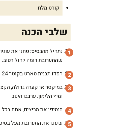
קורט מלח
שלבי הכנה
נתחיל מהבסיס: טחנו את עוגיו
שהתערובת דומה לחול רטוב.
רפדו תבנית טארט בקוטר 24 ס"מ בתערובת הבסיס, ודחסו היטב באמצעות כף. הכניסו למקרר לצינון בזמן שמכינים את המילוי.
במיקסר או קערה גדולה, הקצי
ומיץ הלימון. ערבבו היטב.
הוסיפו את הביצים, אחת בכל פ
שפכו את התערובת מעל בסיס הע