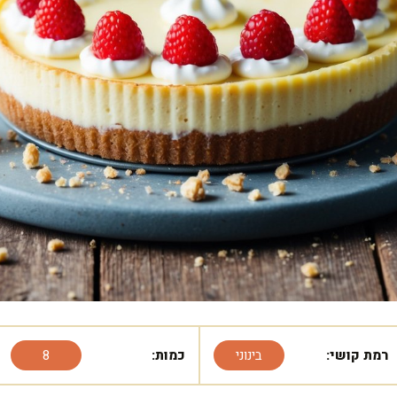
רמת קושי:
בינוני
כמות:
8