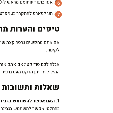
אפו בתנור שחומם מראש ל-150 מעלות, כ-40-50 דקות, עד שהטארט מתייצב אך עדיין מעט רועד במרכזו.
תנו לטארט להתקרר בטמפרטורת החדר, ואז
טיפים והערות מה
אם אתם מחפשים גרסה קצת שונה, נ
לקינוח.
המילוי. זה ייתן מרקם מעט גרעיני
שאלות ותשובות נ
1. האם אפשר להשתמש בגבינה רזה יותר?