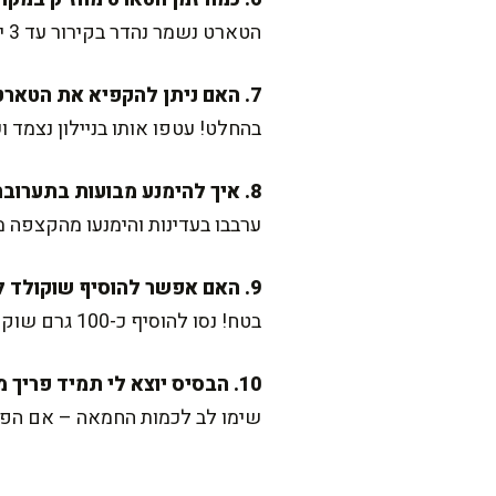
הטארט נשמר נהדר בקירור עד 3 ימים. מומלץ לכסות אותו היטב למניעת ספיגת ריחות.
7. האם ניתן להקפיא את הטארט?
בהחלט! עטפו אותו בניילון נצמד
8. איך להימנע מבועות בתערובת הגבינה?
ערבבו בעדינות והימנעו מהקצפה מ
9. האם אפשר להוסיף שוקולד לתערובת?
בטח! נסו להוסיף כ-100 גרם שוקולד מריר מומס לתערובת הגבינה לקבלת טארט שוקולד-גבינה ייחודי.
10. הבסיס יוצא לי תמיד פריך מדי. מה אפשר לעשות?
שימו לב לכמות החמאה – אם הפיר