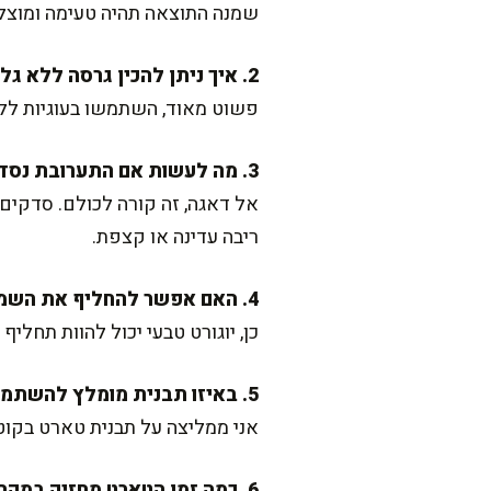
שמנה התוצאה תהיה טעימה ומוצל
2. איך ניתן להכין גרסה ללא גלוטן?
פשוט מאוד, השתמשו בעוגיות ללא
3. מה לעשות אם התערובת נסדקת באפייה?
אל דאגה, זה קורה לכולם. סדקים 
ריבה עדינה או קצפת.
4. האם אפשר להחליף את השמנת החמוצה ביוגורט?
כן, יוגורט טבעי יכול להוות תחלי
5. באיזו תבנית מומלץ להשתמש?
אני ממליצה על תבנית טארט בקוטר 24 ס"מ עם שוליים משוננים. אם אין לכם, גם תבנית קפיץ 
6. כמה זמן הטארט מחזיק במקרר?