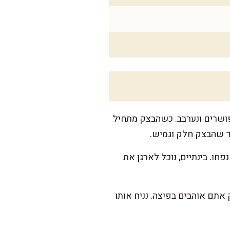
פושרים ונערבב. כשהבצק מתחיל
ו. בינתיים, נוכל לארגן את
 ליריעה בעובי 1-2 ס"מ – תלוי כמה בצק אתם אוהבים בפיצה. נניח אותו