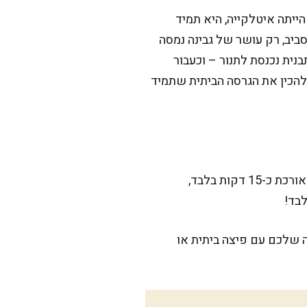
ייתה איטלקייה, היא תמיד
סביב, רק עושר של גבינה נמסה
נית נכנסת לתנור – וכעבור
להכין את הגרסה הביתית שתמיד
המתכון הזה דורש סבלנות בעיקר בזמן התפחת הבצק, אבל האמת? זה חלק מהקסם. ההכנה עצמה אורכת כ-15 דקות בלבד,
ה שלכם עם פיצה ביתית או