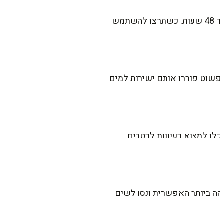
כן, בהחלט! תוכלו להכין את הבצק מראש, לעטוף אותו היטב בניילון נצמד ולהשאיר אותו במקרר עד 48 שעות. כשתרצו להשתמש
ם הטריים שווה לפי שלושה מכמות השמרים היבשים – במקרה הזה, 6 גרם. פשוט פוררו אותם ישירות למים
לו למצוא רעיונות לרטבים
ה ביותר האפשרית ונסו לשים