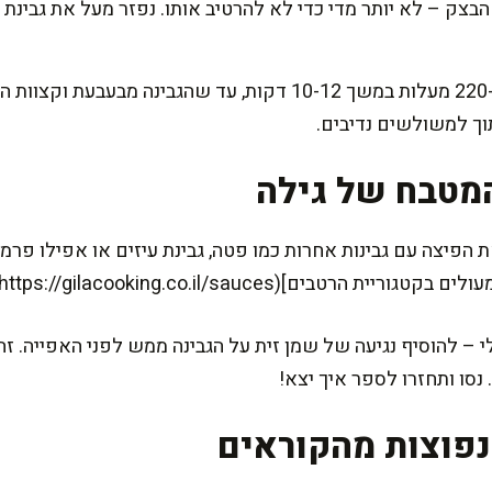
בצק – לא יותר מדי כדי לא להרטיב אותו. נפזר מעל את גבינת 
נאפה בתנור שחומם מראש ל-220 מעלות במשך 10-12 דקות, עד שהגב
וך למשולשים נדיבים.
מטבח של גילה
 הפיצה עם גבינות אחרות כמו פטה, גבינת עיזים או אפילו פרמז
רטבים](https://gilacooking.co.il/sauces).
 להוסיף נגיעה של שמן זית על הגבינה ממש לפני האפייה. זה
נסו ותחזרו לספר איך יצא!
פוצות מהקוראים