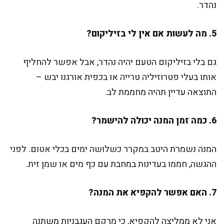
נהדר.
5. מה לעשות אם אין לי בזיליקום?
גם בלי בזיליקום הטעם יהיה נהדר, אבל אפשר להחליף
אותו בעלי פטרוזיליה טרייה או בכפית אורגנו יבש –
התוצאה עדיין תהיה מחממת לב.
6. כמה זמן המנה יכולה להישמר?
המנה נשמרת היטב במקרר כשלושה ימים בכלי אטום. לפני
ההגשה, חממו בעדינות במחבת עם כף מים או שמן זית.
7. האם אפשר להקפיא את המנה?
אני לא ממליצה להקפיא, כי מרקם העגבניות משתנה