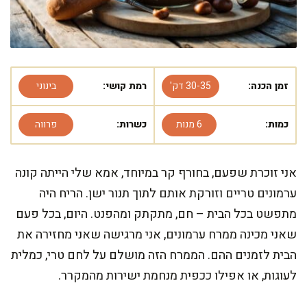
זמן הכנה:
30-35 דק'
רמת קושי:
בינוני
כמות:
6 מנות
כשרות:
פרווה
אני זוכרת שפעם, בחורף קר במיוחד, אמא שלי הייתה קונה
ערמונים טריים וזורקת אותם לתוך תנור ישן. הריח היה
מתפשט בכל הבית – חם, מתקתק ומהפנט. היום, בכל פעם
שאני מכינה ממרח ערמונים, אני מרגישה שאני מחזירה את
הבית לזמנים ההם. הממרח הזה מושלם על לחם טרי, כמלית
לעוגות, או אפילו ככפית מנחמת ישירות מהמקרר.