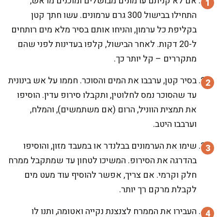
אם לא קניתם ערמונים מבושלים ומוכנים מראש,
התחילו בבישול 300 גרם ערמונים. עשו חתך קטן
בקליפת כל ערמון, והניחו אותם בסיר מלא מים רותחים
ל-20 דקות. לאחר הבישול, קלפו בעדינות לפני שהם
מתקררים – קל יותר כך.
בסיר קטן, ערבבו את המים והסוכר. חממו על אש בינונית
עד שהסוכר נמס לחלוטין, ותקבלו סירופ עדין. הוסיפו
את תמצית הווניל, הרום (אם משתמשים), והמלח,
וערבבו היטב.
שימו את הערמונים בבלנדר או במעבד מזון, והוסיפו
בהדרגה את הסירופ. המשיכו לטחון עד שמתקבל ממרח
חלק וקרמי. אם צריך, אפשר להוסיף עוד מעט מים
לקבלת מרקם רך יותר.
העבירו את הממרח לצנצנת נקייה ואטומה, ותנו לו