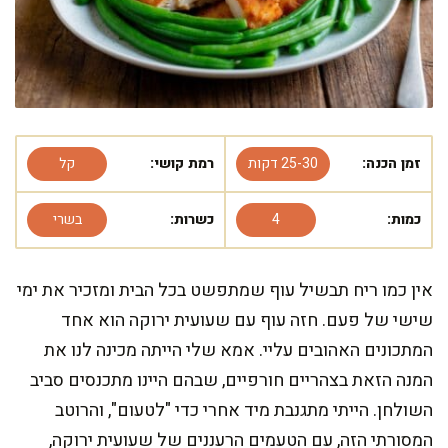
זמן הכנה:
25-30 דקות
רמת קושי:
קל
כמות:
4
כשרות:
בשרי
אין כמו ריח תבשיל עוף שמתפשט בכל הבית ומזכיר את ימי
שישי של פעם. חזה עוף עם שעועית ירוקה הוא אחד
המתכונים האהובים עליי. אמא שלי הייתה מכינה לנו את
המנה הזאת בצהריים חורפיים, שבהם היינו מתכנסים סביב
השולחן. הייתי מתגנבת מיד אחרי כדי "לטעום", והרוטב
המסורתי הזה, עם הטעמים הרעננים של שעועית ירוקה,