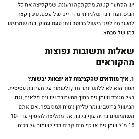
יש הפתעה קטנה, מתקתקה ורעננה, שמקפיצה את כל
הביס. ועוד דבר שלמדתי מהידיים של פעם: טיגון קצר
להשחמה לפני בישול ברוטב נותן טעם עמוק, כזה שמרגיש
כמו של סבתא.
שאלות ותשובות נפוצות
מהקוראים
1. איך מוודאים שהקציצות לא יוצאות יבשות?
הסוד הוא לא ללוש יותר מדי, ולשמור על תערובת עסיסית.
בצל מגורד ושמן זית בתוך התערובת עושים פלאים, וגם
הבישול ברוטב שומר עליהן נימוח ונמס בפה. אם אתם
משתמשים בחזה עוף בלבד, אני ממליצה להוסיף עוד 10-
15 מ"ל שמן זית או כף מים קרים כדי לשמור על רכות.