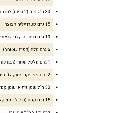
30 מ"ל מים (2 כפות) להרטבת התערובת
15 גרם פטרוזיליה קצוצה
10 גרם כוסברה קצוצה (אופציונלי, אבל מוסיף מלא טעם)
6 גרם מלח (כפית שטוחה)
1 גרם פלפל שחור (רבע כפית)
2 גרם פפריקה מתוקה (כפית שטוחה)
30 מ"ל שמן זית או שמן קנולה
15 גרם קמח (כף) לציפוי קל לפני צריבה, אופציונלי
לרוטב: 30 מ"ל שמן זית