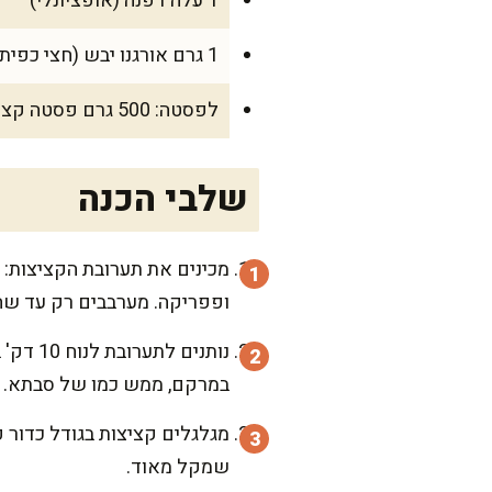
1 עלה דפנה (אופציונלי)
1 גרם אורגנו יבש (חצי כפית)
לפסטה: 500 גרם פסטה קצרה (פנה/ריגטוני/מסולסלת)
שלבי הכנה
מכינים את תערובת הקציצות: ב
ופפריקה. מערבבים רק עד שהכ
נותנים
במרקם, ממש כמו של סבתא.
שמקל מאוד.