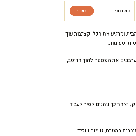
כשרות:
בשרי
ית ומרגיע את הכל. קציצות עוף
ות וטעימות.
ערבבים את הפסטה לתוך הרוטב,
 הזה דורש מעט ארגון, אבל מבטיחה שהוא שווה כל רגע. ההכנה הפעילה לוקחת בערך 25 דק', ואחר כך נותנים לסיר לעבוד
בבים במטבח, זו מנה שכיף