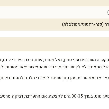
קערה מערבבים עוף טחון, בצל מגורד, שום, ביצה, פירורי לחם, מ
ל מתאחד, לא ללוש יותר מדי כדי שהקציצות יצאו נימוחות ולא
 לתערובת לנוח 10 דק' בצד אם אפשר. זה זמן קטן שעוזר לפירורי הלחם לספוג נו
מגלגלים קציצות בגודל כדור פינג פונג, בערך 30-35 גרם לקציצה. אם ה