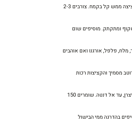
צורבים בעדינות: מחממים 30 מ"ל שמן במחבת רחבה או בסיר סוטאז'. אם רוצים, מצפים כל קציצה ממש קל בקמח. צורבים 2-3
ת, מוסיפים בצל קצוץ ומטגנים 6-8 דק' עד שהוא שקוף ומתקתק. מוסיפים שום
 מלח, פלפל, אורגנו ואם אוהבים
 מכסה חצי פתוח, עד שהרוטב מסמיך והקציצות רכות
מבשלים את הפסטה: בסיר גדול עם מים רותחים ומלוחים מבשלים את הפסטה לפי הוראות היצרן, עד אל דנטה. שומרים 150
יפים בהדרגה ממי הבישול