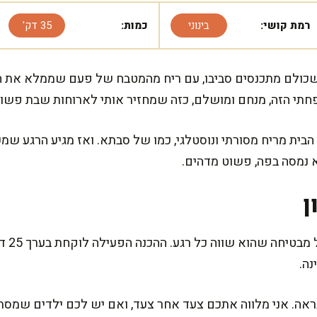
רמת קושי:
בינוני
כמות:
35 דק'
שכולם מתכנסים סביבו, עם ריח מהמטבח של פעם שממלא את הב
תי הזה, מנחם ומושלם, כזה שמחזיר אותי לארוחות שבת פשוט
בית מריח מסורתי ונוסטלגי, כמו של סבתא. ואז מגיע הרגע שמ
 נמסה בפה, פשוט מדהים.
ן
המתכון
ראה. אני מלווה אתכם צעד אחר צעד, ואם יש לכם ילדים שמסתו