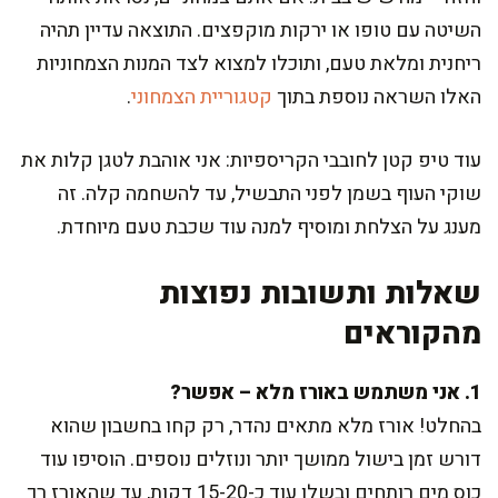
השיטה עם טופו או ירקות מוקפצים. התוצאה עדיין תהיה
ריחנית ומלאת טעם, ותוכלו למצוא לצד המנות הצמחוניות
האלו השראה נוספת בתוך
קטגוריית הצמחוני
.
עוד טיפ קטן לחובבי הקריספיות: אני אוהבת לטגן קלות את
שוקי העוף בשמן לפני התבשיל, עד להשחמה קלה. זה
מענג על הצלחת ומוסיף למנה עוד שכבת טעם מיוחדת.
שאלות ותשובות נפוצות
מהקוראים
1. אני משתמש באורז מלא – אפשר?
בהחלט! אורז מלא מתאים נהדר, רק קחו בחשבון שהוא
דורש זמן בישול ממושך יותר ונוזלים נוספים. הוסיפו עוד
כוס מים רותחים ובשלו עוד כ-15-20 דקות, עד שהאורז רך