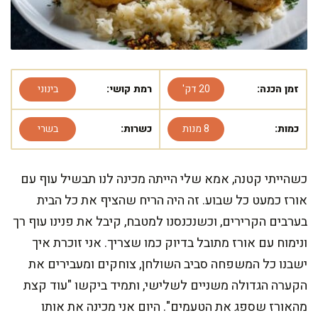
זמן הכנה:
20 דק'
רמת קושי:
בינוני
כמות:
8 מנות
כשרות:
בשרי
כשהייתי קטנה, אמא שלי הייתה מכינה לנו תבשיל עוף עם
אורז כמעט כל שבוע. זה היה הריח שהציף את כל הבית
בערבים הקרירים, וכשנכנסנו למטבח, קיבל את פנינו עוף רך
ונימוח עם אורז מתובל בדיוק כמו שצריך. אני זוכרת איך
ישבנו כל המשפחה סביב השולחן, צוחקים ומעבירים את
הקערה הגדולה משניים לשלישי, ותמיד ביקשו "עוד קצת
מהאורז שספג את הטעמים". היום אני מכינה את אותו