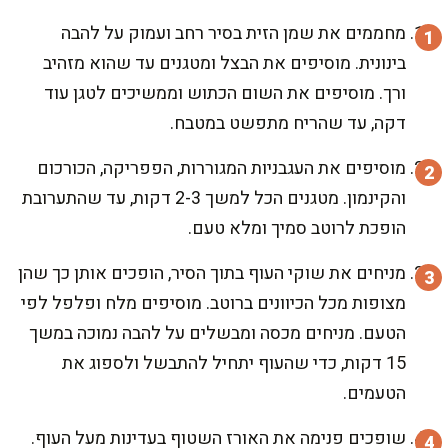
מחממים את שמן הזית בסיר רחב ועמוק על להבה
בינונית. מוסיפים את הבצל ומטגנים עד שהוא מזהיב
ורך. מוסיפים את השום הכתוש וממשיכים לטגן עוד
דקה, עד שהריח מתפשט במטבח.
מוסיפים את העגבניות המגוררות, הפפריקה, הכורכום
והקינמון. מטגנים הכל למשך 2-3 דקות, עד שהתערובת
הופכת לרוטב סמיך ומלא טעם.
מניחים את שוקי העוף בתוך הסיר, הופכים אותן כך שהן
מצופות מכל הכיוונים ברוטב. מוסיפים מלח ופלפל לפי
הטעם. מניחים מכסה ומבשלים על להבה נמוכה במשך
15 דקות, כדי שהעוף יתחיל להתבשל ולספוג את
הטעמים.
שופכים פנימה את האורז השטוף בעדינות מעל העוף.