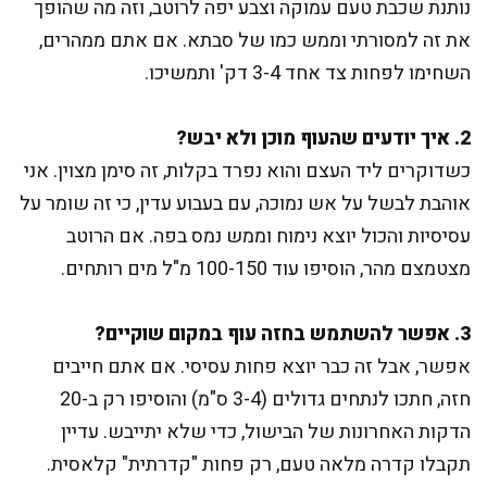
נותנת שכבת טעם עמוקה וצבע יפה לרוטב, וזה מה שהופך
את זה למסורתי וממש כמו של סבתא. אם אתם ממהרים,
השחימו לפחות צד אחד 3-4 דק' ותמשיכו.
2. איך יודעים שהעוף מוכן ולא יבש?
כשדוקרים ליד העצם והוא נפרד בקלות, זה סימן מצוין. אני
אוהבת לבשל על אש נמוכה, עם בעבוע עדין, כי זה שומר על
עסיסיות והכול יוצא נימוח וממש נמס בפה. אם הרוטב
מצטמצם מהר, הוסיפו עוד 100-150 מ"ל מים רותחים.
3. אפשר להשתמש בחזה עוף במקום שוקיים?
אפשר, אבל זה כבר יוצא פחות עסיסי. אם אתם חייבים
חזה, חתכו לנתחים גדולים (3-4 ס"מ) והוסיפו רק ב-20
הדקות האחרונות של הבישול, כדי שלא יתייבש. עדיין
תקבלו קדרה מלאה טעם, רק פחות "קדרתית" קלאסית.