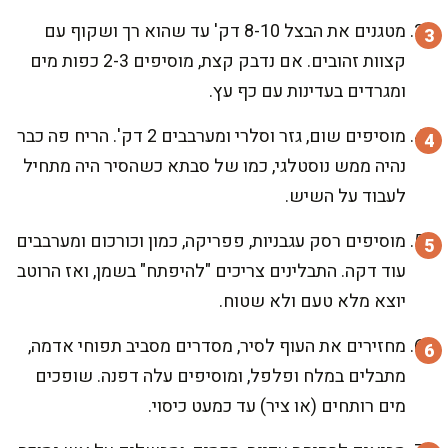
מטגנים את הבצל 8-10 דק' עד שהוא רך ושקוף עם
קצוות זהובים. אם נדבק קצת, מוסיפים 2-3 כפות מים
ומגרדים בעדינות עם כף עץ.
מוסיפים שום, גזר וסלרי ומערבבים 2 דק'. הריח פה כבר
נהיה ממש נוסטלגי, כמו של סבתא כשהסיר היה מתחיל
לעבוד על השיש.
מוסיפים רסק עגבניות, פפריקה, כמון וכורכום ומערבבים
עוד דקה. התבלינים צריכים "להיפתח" בשמן, ואז הרוטב
יוצא מלא טעם ולא שטוח.
מחזירים את העוף לסיר, מסדרים מסביב תפוחי אדמה,
מתבלים במלח ופלפל, ומוסיפים עלה דפנה. שופכים
מים רותחים (או ציר) עד כמעט כיסוי.