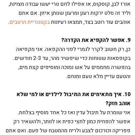
אורז לבן, קוסקוס, או אפילו לחם טרי יעשו עבודה מצוינת,
וליד זה סלט ירקות רענן ומרענן שנותן איזון. אם אתם
אוהבים עוד רוטב בצד, תמצאו רעיונות
בקטגוריית הרטבים
.
9. אפשר להקפיא את הקדרה?
כן, רק חשוב לקרר לגמרי לפני ההקפאה. אני מקפיאה
בקופסאות שטוחות כדי שיפשיר מהר, עד 2-3 חודשים.
בהפשרה מחממים על אש נמוכה ומוסיפים קצת מים,
והטעם עדיין מלא טעם ומנחם.
10. איך מתאימים את התיבול לילדים או למי שלא
אוהב חזק?
אני שומרת על תיבול עדין ואז כל אחד מוסיף בצלחת.
אפשר להפחית כמון לחצי כפית או לוותר, ולהשאיר רק
פפריקה וכורכום לצבע ולריח מהמטבח של פעם. ואם אתם