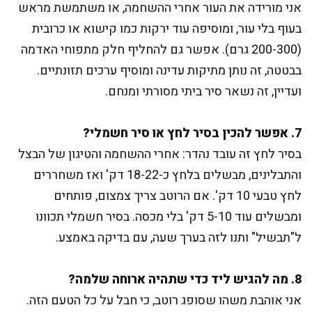
אני מורידה את העור אחרי ההשחמה, או משתמשת מראש
בעוף בלי עור, ומוסיפה עוד ירקות כמו קישוא או כרובית
(200-300 גרם). אפשר גם להחליף חלק מתפוחי האדמה
בבטטה, זה נותן מתיקות עדינה ומוסיף ערכים תזונתיים.
ועדיין, זה נשאר סיר ביתי מסורתי ומנחם.
7. אפשר להכין בסיר לחץ או סיר חשמלי?
בסיר לחץ זה עובד נהדר: אחרי ההשחמה והטיגון של הבצל
והתבלינים, מבשלים בלחץ כ-18-22 דק' ואז משחררים
לחץ טבעי 10 דק'. אם הרוטב צריך צמצום, פותחים
ומבשלים עוד 5-10 דק' בלי מכסה. בסיר חשמלי תכוונו
ל"תבשיל" ותנו לזה בערך שעה, עם בדיקה באמצע.
8. מה להגיש ליד כדי שתהיה ארוחה שלמה?
אני אוהבת משהו שסופג רוטב, כי חבל על כל הטעם הזה.