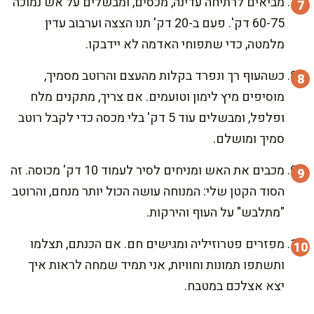
מביאים לרתיחה עדינה, מכסים, ומבשלים על אש נמוכה
60-75 דק'. פעם ב-20 דק' תנו הצצה וערבוב עדין
מלמטה, כדי שתפוחי האדמה לא יידבקו.
כשהעוף רך ונפרד בקלות מהעצם והרוטב מסמיך,
מוסיפים מיץ לימון וטועמים. אם צריך, מתקנים מלח
ופלפל, ומבשלים עוד 5 דק' בלי מכסה כדי לקבל רוטב
סמיך ומושלם.
מכבים את האש ומניחים לסיר לעמוד 10 דק' מכוסה. זה
הסוד הקטן שלי: המנוחה עושה הכול יותר מנחם, והרוטב
"מתלבש" על העוף והירקות.
מפזרים פטרוזיליה ומגישים חם. אם הכנתם, תצלמו
ותשתפו תמונות וחוויות, אני תמיד שמחה לראות איך
יצא אצלכם במטבח.