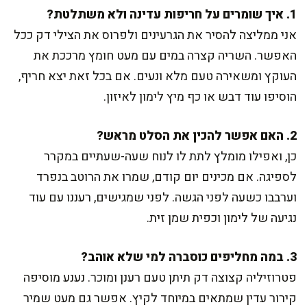
1. איך שומרים על חריפות עדינה ולא משתלטת?
אני ממליצה להסיר את הגרעינים ולפרוס את הצילי דק ככל
האפשר. השריה קצרה במים עם מעט חומץ מרככת את
העוקץ ומשאירה טעם מלא ונעים. אם בכל זאת יצא חריף,
הוסיפו עוד דבש או כף מיץ לימון לאיזון.
2. האם אפשר להכין את הסלט מראש?
כן, ואפילו מומלץ לתת לו לנוח שעה-שעתיים במקרר
לספיגה. אם מכינים יום קודם, שמרו את הרוטב בנפרד
וערבבו כשעה לפני הגשה. לפני שמגישים, רעננו עם עוד
נגיעה של לימון וכפית שמן זית.
3. במה מחליפים כוסברה למי שלא אוהב?
פטרוזיליה קצוצה דק תיתן טעם רענן ומוכר. נענע מוסיפה
קירור עדין שמתאים במיוחד לקיץ. אפשר גם מעט שמיר