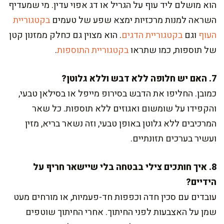
הוא מושלם ליד עוף על הגריל או דג אפוי עדין. מי שמעדיף
השראה למנות מרכזיות ימצא שפע של טעמים
בקטגוריית
העוף
וגם
בקטגוריית הדגים
. הוא מצוין גם כחלק ממזנון קטן
של תוספות, כמו שתראו
בקטגוריית התוספות
.
7. האם יש חלופה ללא דבש וללא גלוטן?
כמובן. החליפו את הדבש בסירופ מייפל או בסילאן טבעי,
והקפידו על שומשום ואגוזים ללא תוספות. כל שאר
המרכיבים ללא גלוטן באופן טבעי, וזה נשאר בריא, מזין
ועשיר בערכים תזונתיים.
8. איך חותכים צילי בבטחה בלי שיישאר חריף על
הידיים?
עובדים עם סכין חדה וכפפות חד-פעמיות, או מורחים מעט
שמן על האצבעות לפני החיתוך. אחרי החיתוך שוטפים