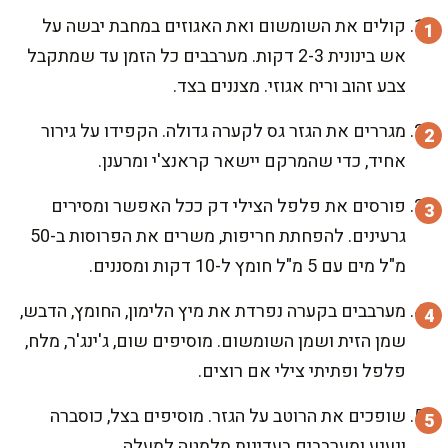
קולים את השומשום ואת האגוזים במחבת יבשה על
אש בינונית 2-3 דקות. מערבבים כל הזמן עד שמתקבל
צבע זהוב וריח אגוזי. מצננים בצד.
מגררים את הגזר גס לקערה גדולה. הקפידו על גירור
אחיד, כדי שהמרקם יישאר קראנצ'י ומרענן.
פורסים את פלפל הצילי דק ככל האפשר ומסירים
גרעינים. להפחתת חריפות, משרים את הפרוסות ב-50
מ"ל מים עם 5 מ"ל חומץ ל-10 דקות ומסננים.
מערבבים בקערה נפרדת את מיץ הלימון, החומץ, הדבש,
שמן הזית ושמן השומשום. מוסיפים שום, ג'ינג'ר, מלח,
פלפל ופתיתי צילי אם רוצים.
שופכים את הרוטב על הגזר. מוסיפים בצל, כוסברה
ונענע ומערבבים בעדינות מלמטה למעלה.