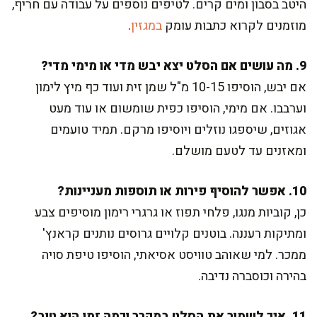
היטב בסבון ומים קרים. לטיפים נוספים על עבודה עם חריף,
מוזמנים לקרוא כתבות עומק
במגזין
.
9. מה עושים אם הסלט יצא יבש מדי או מימי מדי?
אם יבש, הוסיפו 10-15 מ"ל שמן זית ועוד כף מיץ לימון
וערבבו. אם מימי, הוסיפו כפית שומשום או עוד מעט
אגוזים, שיספגו נוזלים ויוסיפו מרקם. תמיד טועמים
ומאזנים עד לטעם מושלם.
10. אפשר להוסיף פירות או תוספות מעניינות?
כן, קוביות מנגו, פלחי תפוז או גרגרי רימון מוסיפים צבע
ומתיקות רעננה. בוטנים קלויים גרוסים נותנים קראנץ'
ממכר. למי שאוהב טוויסט אסיאתי, הוסיפו טיפת סויה
בהירה וכוסברה נדיבה.
11. איך לשמור את הסלט במקרר וכמה זמן הוא טוב?