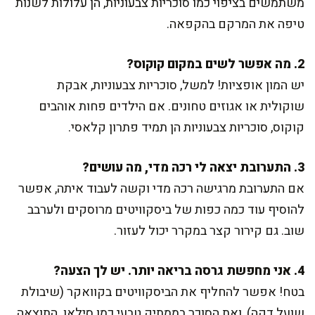
משתמשים בציפוי כמו סוכריות צבעוניות, הן עלולות לשנות
טיפה את המרקם בהקפאה.
2. מה אפשר לשים במקום קוקוס?
יש המון אופציות! למשל, סוכריות צבעוניות, אבקת
שוקולית או אגוזים טחונים. אם הילדים פחות אוהבים
קוקוס, סוכריות צבעוניות הן תמיד פתרון קלאסי.
3. התערובת יצאה לי רכה מדי, מה עושים?
אם התערובת מרגישה רכה מדי וקשה לעבוד איתה, אפשר
להוסיף עוד כמה כפות של ביסקוויטים מרוסקים ולערבב
שוב. גם קירור קצר במקרר יכול לעזור.
4. אני מחפשת גרסה בריאה יותר. יש לך הצעה?
בטח! אפשר להחליף את הביסקוויטים בקוואקר (שיבולת
שועל דקה), ואת הסוכר בממתיק טבעי כמו סילאן. התוצאה