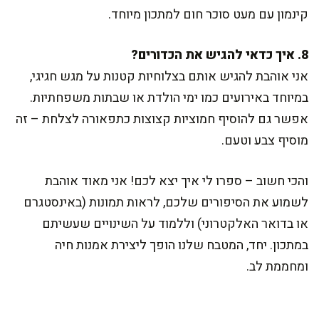
קינמון עם מעט סוכר חום למתכון מיוחד.
8. איך כדאי להגיש את הכדורים?
אני אוהבת להגיש אותם בצלוחיות קטנות על מגש חגיגי,
במיוחד באירועים כמו ימי הולדת או שבתות משפחתיות.
אפשר גם להוסיף חמוציות קצוצות כתפאורה לצלחת – זה
מוסיף צבע וטעם.
והכי חשוב – ספרו לי איך יצא לכם! אני מאוד אוהבת
לשמוע את הסיפורים שלכם, לראות תמונות (באינסטגרם
או בדואר האלקטרוני) וללמוד על השינויים שעשיתם
במתכון. יחד, המטבח שלנו הופך ליצירת אמנות חיה
ומחממת לב.