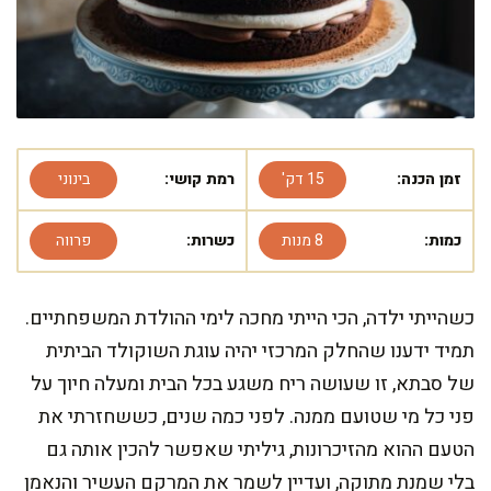
זמן הכנה:
15 דק'
רמת קושי:
בינוני
כמות:
8 מנות
כשרות:
פרווה
כשהייתי ילדה, הכי הייתי מחכה לימי ההולדת המשפחתיים.
תמיד ידענו שהחלק המרכזי יהיה עוגת השוקולד הביתית
של סבתא, זו שעושה ריח משגע בכל הבית ומעלה חיוך על
פני כל מי שטועם ממנה. לפני כמה שנים, כששחזרתי את
הטעם ההוא מהזיכרונות, גיליתי שאפשר להכין אותה גם
בלי שמנת מתוקה, ועדיין לשמר את המרקם העשיר והנאמן