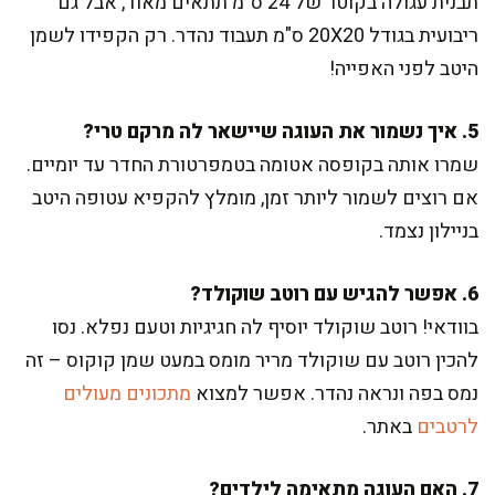
תבנית עגולה בקוטר של 24 ס"מ תתאים מאוד, אבל גם
ריבועית בגודל 20X20 ס"מ תעבוד נהדר. רק הקפידו לשמן
היטב לפני האפייה!
5. איך נשמור את העוגה שיישאר לה מרקם טרי?
שמרו אותה בקופסה אטומה בטמפרטורת החדר עד יומיים.
אם רוצים לשמור ליותר זמן, מומלץ להקפיא עטופה היטב
בניילון נצמד.
6. אפשר להגיש עם רוטב שוקולד?
בוודאי! רוטב שוקולד יוסיף לה חגיגיות וטעם נפלא. נסו
להכין רוטב עם שוקולד מריר מומס במעט שמן קוקוס – זה
נמס בפה ונראה נהדר. אפשר למצוא
מתכונים מעולים
לרטבים
באתר.
7. האם העוגה מתאימה לילדים?