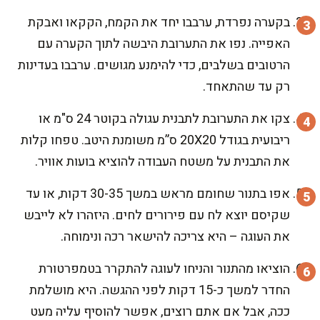
בקערה נפרדת, ערבבו יחד את הקמח, הקקאו ואבקת
האפייה. נפו את התערובת היבשה לתוך הקערה עם
הרטובים בשלבים, כדי להימנע מגושים. ערבבו בעדינות
רק עד שהתאחד.
צקו את התערובת לתבנית עגולה בקוטר 24 ס"מ או
ריבועית בגודל 20X20 ס”מ משומנת היטב. טפחו קלות
את התבנית על משטח העבודה להוציא בועות אוויר.
אפו בתנור שחומם מראש במשך 30-35 דקות, או עד
שקיסם יוצא לח עם פירורים לחים. היזהרו לא לייבש
את העוגה – היא צריכה להישאר רכה ונימוחה.
הוציאו מהתנור והניחו לעוגה להתקרר בטמפרטורת
החדר למשך כ-15 דקות לפני ההגשה. היא מושלמת
ככה, אבל אם אתם רוצים, אפשר להוסיף עליה מעט