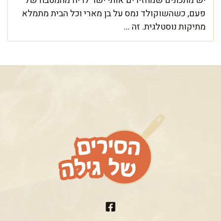
יש מתכונים שמחזירים אותי ישר לריח מהמטבח של
פעם, כשהשוקולד נמס על בן מארי וכל הבית מתמלא
מתיקות נוסטלגית. זה ...