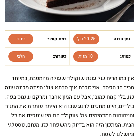
זמן הכנה:
20-25 דק'
רמת קושי:
בינוני
כמות:
10 מנות
כשרות:
חלבי
אין כמו הריח של עוגת שוקולד שעולה מהמטבח, במיוחד
סביב חג הפסח. אני זוכרת איך סבתא שלי הייתה מכינה עוגה
כזו, בלי קמח כמובן, אבל עם המון אהבה ומרקם שנמס בפה.
כילדים, היינו מחכים לרגע שבו היא הייתה פותחת את התנור
והניחוחות המדהימים של שוקולד חם היו עוטפים את כל
הבית. המתכון הזה הוא בדיוק מהשפחה כזו, מנחם, נוסטלגי
ומושלם לפסח.