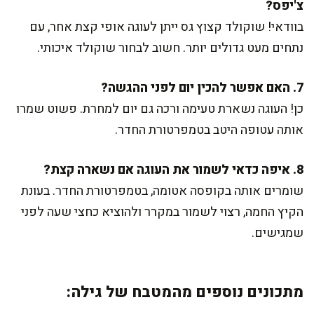
צ'יפס?
בוודאי! שוקולד קצוץ גס ייתן לעוגה אופי קצת אחר, עם
נתחים מעט גדולים יותר. חשוב לבחור שוקולד איכותי.
7. האם אפשר להכין יום לפני ההגשה?
כן! העוגה נשארת טעימה ורכה גם יום למחרת. פשוט שמרו
אותה עטופה היטב בטמפרטורת החדר.
8. איפה כדאי לשמור את העוגה אם נשארה קצת?
שומרים אותה בקופסה אטומה, בטמפרטורת החדר. בעונת
הקיץ החמה, רצוי לשמור במקרר ולהוציא כחצי שעה לפני
שמגישים.
מתכונים נוספים מהמטבח של גילה: