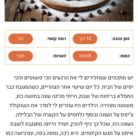
זמן הכנה:
10 דק'
רמת קושי:
קל
כמות:
8 מנות
כשרות:
חלבי
יש מתכונים שמזכירים לי את הרגעים הכי פשוטים והכי
יפים של הבית. כל יום שישי אחר הצהריים, כשהמטבח כבר
התמלא בריחות של שבת, הייתי מכינה עוגה בחושה כזו,
פשוטה ומהירה. הילדים היו עוזרים לי לסדר את השוקולד
צ’יפס על העוגה ובסוף נלחמים על הקערה של הבלילה.
העוגה הזו, שכל כך כיף להכין, תמיד הייתה מתגנבת לשבת
איתנו על מגש הקינוחים. היא רכה, נמסה בפה, ומרגישה כמו