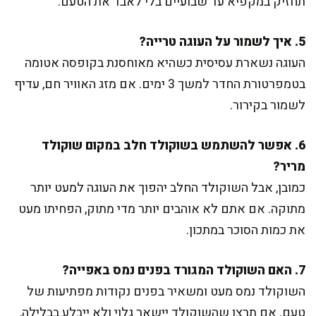
תחזיק במקפיא עד שבועיים בלי לאבד את הטעם.
5. איך לשמור על העוגה טרייה?
העוגה נשארת עסיסית כשהיא מאוחסנת בקופסה אטומה
בטמפרטורת החדר למשך 3 ימים. אם מזג האוויר חם, עדיף
לשמור בקירור.
6. אפשר להשתמש בשוקולד חלב במקום שוקולד
מריר?
כמובן, אבל השוקולד החלב יהפוך את העוגה למעט יותר
מתוקה. אם אתם לא אוהבים יותר מדי מתוק, הפחיתו מעט
את כמות הסוכר במתכון.
7. האם השוקולד המגורד בפנים נמס באפייה?
השוקולד נמס מעט ומשאיר בפנים נקודות מפתיעות של
טעם. אם תרצו שהשוקולד יישאר גלוי ולא ייבלע בבלילה,