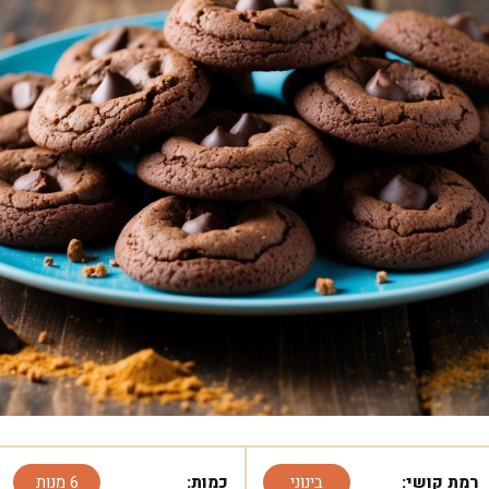
רמת קושי:
בינוני
כמות:
6 מנות