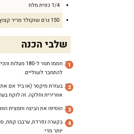
1/4 כפית מלח
150 גרם שוקולד מריר קצוץ גס (או שוקולד חלב למי שמעדיף)
שלבי הכנה
חממו תנור ל-80
להתחבר לשוליים.
בעזרת מיקסר (או ביד אם אתם
אוורירית וחלקה. זה לוקח בערך 2 דקו
הוסיפו את הביצה ותמצית הוו
בקערה נפרדת, ערבבו קמח, סו
יותר מדי.