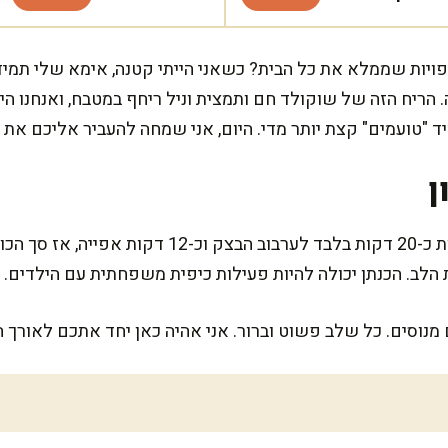
אפויות שממלא את כל הבית? כשאני הייתי קטנה, אימא שלי תמי
 הריח הזה של שוקולד חם ותמצית וניל ריחף במטבח, ואנחנו היי
ד "טועמים" קצת יותר מדי. היום, אני שמחה להעביר אליכם את
ן
העוגיות האלו קלות להכנה ולוקחות כ-20 דקות בלבד לע
הלב. הכנתן יכולה להיות פעילות כיפית משפחתית עם הילדים.
נוסים. כל שלב פשוט וברור. אני אהיה כאן יחד אתכם לאורך ה