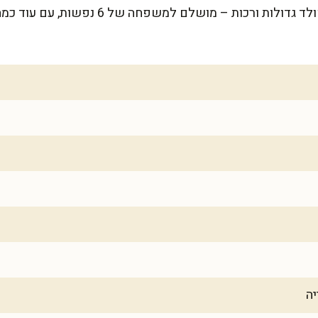
המתכון מספיק לכ-20 עוגיות שוקולד גדולות ורכו