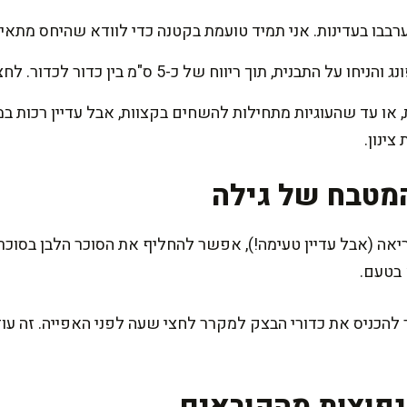
בבו בעדינות. אני תמיד טועמת בקטנה כדי לוודא שהיחס מתאים (
ך ריווח של כ-5 ס"מ בין כדור לכדור. לחצו מעט כדי שהם ישטחו באפייה.
נור במשך 10-12 דקות, או עד שהעוגיות מתחילות להשחים בקצוות, אבל עדיין 
ינון.
מטבח של גילה
יאה (אבל עדיין טעימה!), אפשר להחליף את הסוכר הלבן בסוכר 
 בטעם.
כניס את כדורי הבצק למקרר לחצי שעה לפני האפייה. זה עוזר
פוצות מהקוראים