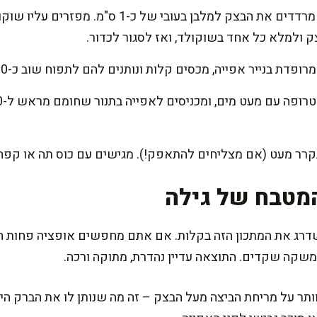
מקמחים קלות משטח עבודה, מרדדים את הבצק למלבן בעו
 ולמלא כל אחד בשוקולד, ואז לסגור לכדור.
ת בנייר אפייה, מכסים קלות ונותנים להם לתפוח שוב כ-30 דקות.
קרר מעט (אם מצליחים להתאפק!). מגישים עם כוס תה או קפה, 
מטבח של גילה
ג את המתכון הזה בקלות. אם אתם מחפשים אופציה פחות ח
שקה שקדים. התוצאה עדיין נהדרת, מתוקה ורכה.
ר על מריחת הביצה מעל הבצק – זה מה שנותן לו את הברק היפה