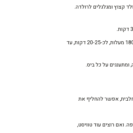
בי של כ-1 ס"מ. מפזרים עליו שוקולד קצוץ ומגלגלים לרולדה.
מברישים את המאפים בביצה טרופה עם מעט מים, ומכניסים לאפייה בתנור שחומם מראש ל-180 מעלות, לכ-20-25 דקות, עד
ומתענגים על כל ביס.
לבית, אפשר להחליף את
. ואם רוצים עוד טוויסט,