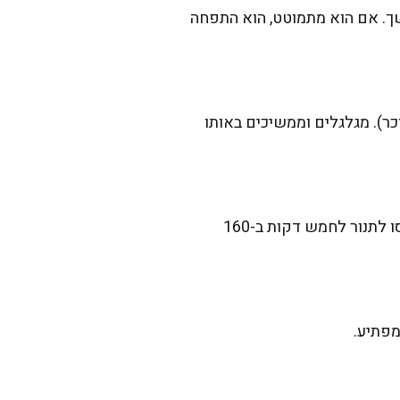
ך. אם הוא מתמוטט, הוא התפחה
קולד בתערובת של קינמון וסוכר חום (בערך 2 כפות קינמון ל-50 גרם סוכר). מגלגלים וממשיכים באותו
הכי טעים ביום האפייה! אבל אפשר לשמור בקופסה אטומה יומיים-שלושה. לחימום מחדש, הכניסו לתנור לחמש דקות ב-160
מפתיע.