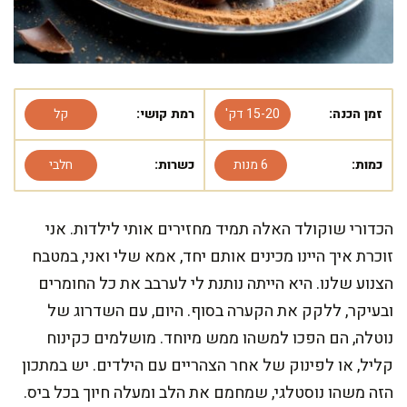
זמן הכנה:
15-20 דק'
רמת קושי:
קל
כמות:
6 מנות
כשרות:
חלבי
הכדורי שוקולד האלה תמיד מחזירים אותי לילדות. אני
זוכרת איך היינו מכינים אותם יחד, אמא שלי ואני, במטבח
הצנוע שלנו. היא הייתה נותנת לי לערבב את כל החומרים
ובעיקר, ללקק את הקערה בסוף. היום, עם השדרוג של
נוטלה, הם הפכו למשהו ממש מיוחד. מושלמים כקינוח
קליל, או לפינוק של אחר הצהריים עם הילדים. יש במתכון
הזה משהו נוסטלגי, שמחמם את הלב ומעלה חיוך בכל ביס.