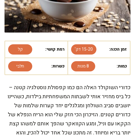
זמן הכנה:
15-20 דק'
רמת קושי:
קל
כמות:
8 מנות
כשרות:
חלבי
כדורי השוקולד האלה הם כמו קפסולת נוסטלגיה קטנה –
כל ביס מחזיר אותי לשבתות המשפחתיות בילדות, כשהיינו
יושבים סביב השולחן ומגלגלים יחד קערות שלמות של
כדורים קטנים. הזיכרון הכי חזק שלי הוא הריח הנפלא של
הקקאו עם וניל, ומגע הקוואקר שהפך אותם למשהו קצת
יותר בריא ומיוחד. זה מתכון שכל אחד יכול להכין, והוא