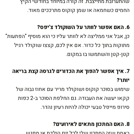
שהתערובת מתייצבת. זה קורה במיוחד בחודשי הקיץ
החמים כשחמאה או שמן קוקוס מתרככים מאוד.
6. האם אפשר לוותר על השוקולד צ’יפס?
כן, אבל אני ממליצה לא לוותר עליו כי הוא מוסיף "הפתעות"
מתוקות בתוך כל כדור. אם אין לכם, קצצו שוקולד רגיל
קטן-קטן והשתמשו בו במקום.
7. איך אפשר להפוך את הכדורים לגרסה קצת בריאה
יותר?
שימוש בסוכר קוקוס ושוקולד מריר עם אחוז גבוה של
קקאו יעשה את העבודה. גם החלפת הסוכר ב-2 כפות
סירופ מייפל טבעי יכולה להיות רעיון נהדר.
8. האם המתכון מתאים לאירועים?
באמת שזה המתכון שלי לכל יום הולדת או מפגש