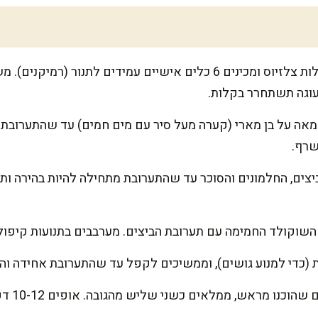
מחממים את התנור ל-200 מעלות צלזיוס ומכינים 6 כלים אישיים עמידים ל
וגה תשתחרר בקלות.
אה על בן מארי (קערה מעל סיר עם מים חמים) עד שהתערובת 
שרף.
צים, החלמונים והסוכר עד שהתערובת מתחילה להיות בהירה ותפ
שוקולד החמימה עם תערובת הביצים. מערבבים בתנועות קיפול כ
(כדי למנוע גושים), וממשיכים לקפל עד שהתערובת אחידה וה
יוצקים א