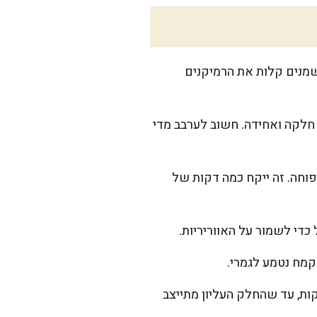
תנור (רמיקנים). משמנים קלות את הרמיקנים
חלקה ואחידה. חשוב לערבב מדי
וחה. זה ייקח כמה דקות של
די לשמור על האווריריות.
קמח נטמע לגמרי.
ת התערובת לרמיקנים שהוכנו מראש, ממלאים כשני שליש מהגובה. אופים 10-12 דקות, עד שהחלק העליון מתייצב