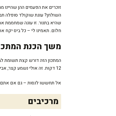
זוכרים את הפעמים ההן שהיינו 
השולחן? עוגת שוקולד סופלה תמ
שהיא בתנור. זו עוגה שמחממת את
חלום. תאמינו לי – כל ביס יקח א
משך הכנת המתכו
12 דקות. זה אולי נשמע קצר, אבל ברגע שתריחו את השוקולד בתנור – תבינו שהזמן עובר מהר.
אל תחששו לנסות – גם אם אתם פחו
מרכיבים