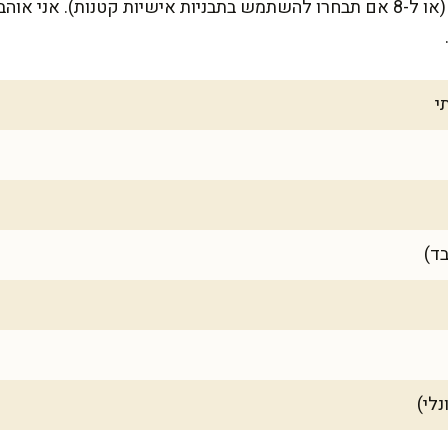
המתכון מתאים ל-6 מנות מפנקות (או ל-8 אם תבחרו להשתמש בתבניות אישיות קטנו
לי)