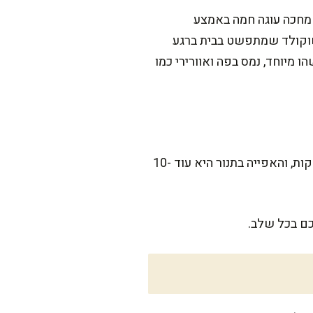
 מחכה עוגה חמה באמצע
שוקולד שמתפשט בבית ברגע
מיוחד, נמס בפה ואוורירי כמו
המתכון הזה דורש קצת תשומת לב, אבל הוא לגמרי בר ביצוע בכל מטבח ביתי. ההכנה תארך כ-20 דקות, והאפייה בתנור היא עוד 10-
כם בכל שלב.