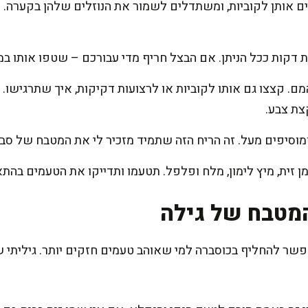
ים אותן לקוביות, ומשתדלים לשמור את הנוזלים שלהן בקערה. א
 דקות ככל הניתן. אם הבצל חריף מדי עבורכם – שטפו אותו במ
. קצצו גם אותו לקוביות או לרצועות דקיקות, איך שתרגישו. 
צת צבע.
ומוסיפים מעל. זה הריח הזה שתמיד מזכיר לי את המטבח של סב
מן זית, מיץ לימון, מלח ופלפל. תטעמו ותדייקו את הטעמים בה
מטבח של גילה
פשר להחליף בכוסברה למי שאוהב טעמים חזקים יותר. גיליתי ש