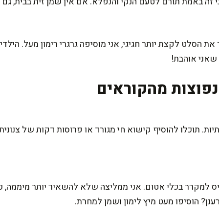
 זה באמת תורם לטעם הנקי והנפלא. אם אין שמן זית בבית, גם ש
את הסלט לקצת יותר חגיגי, אני מוסיפה גרגרי רימון מעל. היל
 שאני אוהבת!
פוצות מהקוראים
יות. תוכלו להוסיף קישוא חי מגורד או פרוסות דקות של צנונית
למקרר בכלי אטום. אני ממליצה שלא להשאיר יותר מיממה, כי
נן? הוסיפו מעט מיץ לימון ושמן למחרת.