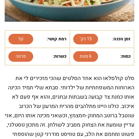
זמן הכנה:
15 דק'
רמת קושי:
קל
כמות:
6 מנות
כשרות:
פרווה
סלט קולסלאו הוא אחד הסלטים שהכי מזכירים לי את
הארוחות המשפחתיות של ילדותי. סבתא שלי תמיד הכינה
אותו כמנת צד קבועה בשבתות ובחגים, והוא אף פעם לא
איכזב. כולנו היינו מתלהבים מהריח המרענן של הכרוב
שנטבל ברוטב המתוק-חמצמץ, וכשאני מכינה אותו היום, אני
עדיין שומעת את הצחוק מסביב לשולחן. זה מתכון נוסטלגי,
פשוט ומחמם את הלב, עם טוויסט מודרני קטן שהוספתי