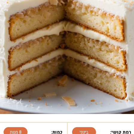
רמת קושי:
בינוני
כמות:
8 מנות