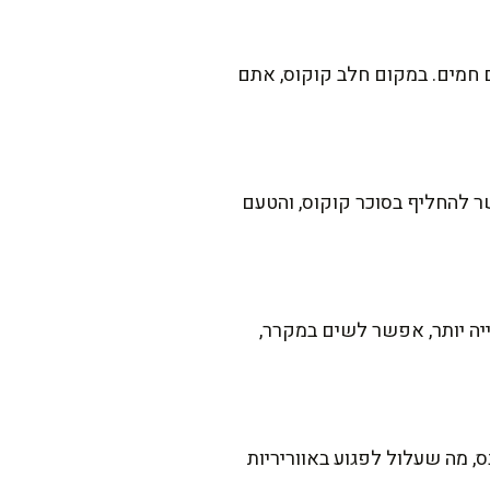
ת הביצים בשלוש כפות זרעי פשתן טחונים שהושרו ב-6 כפות מים חמים. במקום חלב קוקוס, אתם
ר להחליף בסוכר קוקוס, והטעם
ה יותר, אפשר לשים במקרר,
, מה שעלול לפגוע באווריריות