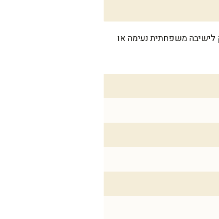
, שתספיק לכ-10 פרוסות נדיבות – בדיוק לישיבה משפחתית נעימה או