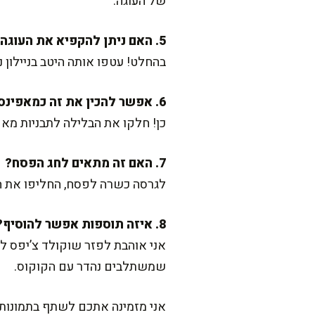
של העוגה.
5. האם ניתן להקפיא את העוגה?
בהחלט! עטפו אותה היטב בניילון
6. אפשר להכין את זה כמאפינס במקום עוגה?
כן! חלקו את הבלילה לתבניות מאפינס ואפו כ-20 דקות בלבד. תקבלו מאפינס
7. האם זה מתאים לחג הפסח?
לגרסה כשרה לפסח, החליפו את ה
8. איזה תוספות אפשר להוסיף?
אני אוהבת לפזר שוקולד צ’יפס לבן
שמשתלבים נהדר עם הקוקוס.
אני מזמינה אתכם לשתף בתמונות ול