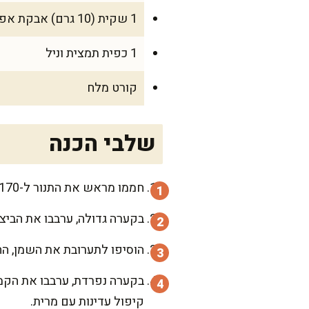
1 שקית (10 גרם) אבקת אפייה
1 כפית תמצית וניל
קורט מלח
שלבי הכנה
חממו מראש את התנור ל-170 מעלות. שימנו את התבנית במעט שמן ופזרו עליה קמח כדי למנוע הידבקות.
בקערה גדולה, ערבבו את הביצ
הוסיפו לתערובת את השמן, הח
בקערה נפרדת, ערבבו את הקמח
קיפול עדינות עם מרית.