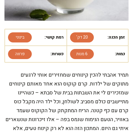
זמן הכנה:
20 דק'
רמת קושי:
בינוני
כמות:
6 מנות
כשרות:
פרווה
תמיד אהבתי להכין קינוחים שמחזירים אותי לרגעים
מתוקים של ילדות. קרם קוקוס הוא אחד מאותם קינוחים
שמזכירים לי את השבתות בבית של סבתא – כשהיינו
מתיישבים כולם מסביב לשולחן, וכל ילד היה מקבל כוס
קרם עם כף קטנה. הריח המתקתק של הקוקוס שעמד
באוויר, הטעם הנימוח שנמס בפה – אלו זיכרונות שנשארים
איתי גם היום. המתכון הזה הוא לא רק קינוח טעים, אלא