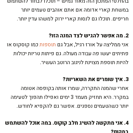
בהחלט! המתכון הזה מאוד גמיש – תוכלו לבחור להשתמש
במשחת קארי אדומה אם אתם אוהבים טעמים יותר
חריפים. תוכלו גם לנסות קארי ירוק למשהו עדין יותר.
2. מה אפשר להגיש לצד המנה הזו?
אני ממליצה על אורז רגיל, אבל גם
תוספות
כמו קוסקוס או
פתיתים יעשו פה עבודה מעולה. גם פיתות טריות יכולות
להיות תוספת מצוינת לניגוב הרוטב העשיר.
3. איך שומרים את השאריות?
אחרי שהמנה התקררה, שמרו אותה בקופסה אטומה
במקרר. היא תחזיק מעמד 3 ימים ואפילו תהפוך לטעימה
יותר כשהטעמים נספגים. אפשר גם להקפיא לחודש.
4. אני מתקשה להשיג חלב קוקוס. במה אוכל להשתמש
במקום?