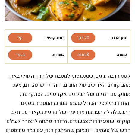
זמן הכנה:
20 דק'
רמת קושי:
קל
כמות:
8 מנות
כשרות:
בשרי
לפני הרבה שנים, כשנכנסתי למטבח של הדודה שלי באחד
מהביקורים הארוכים של החגים, היה ריח שונה. חם, מעט
מתוק, עם רמזים של תבלינים אקזוטיים. הסתקרנתי,
והתקרבתי לסיר הגדול שעמד במרכז המטבח. בפנים
התבשלה לה תערובת מדהימה של פרגית בקארי עם חלב
קוקוס ושפע ירקות צבעוניים. הדודה פתחה לי צוהר לעולם
חדש של טעמים – וכמובן שהמתכון הזה, עם כמה טוויסטים