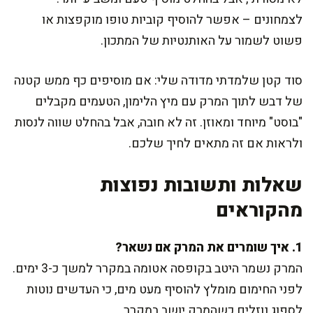
לצמחונים – אפשר להוסיף קוביות טופו מוקפצות או
פשוט לשמור על האותנטיות של המתכון.
סוד קטן שלמדתי מדודה שלי: אם מוסיפים כף ממש קטנה
של דבש לתוך המרק עם מיץ הלימון, הטעמים מקבלים
"בוסט" מיוחד ומאוזן. זה לא חובה, אבל בהחלט שווה לנסות
ולראות אם זה מתאים לחיך שלכם.
שאלות ותשובות נפוצות
מהקוראים
1. איך שומרים את המרק אם נשאר?
המרק נשמר היטב בקופסה אטומה במקרר למשך כ-3 ימים.
לפני החימום מומלץ להוסיף מעט מים, כי העדשים נוטות
לספוג נוזלים כשהמרק יושב במקרר.