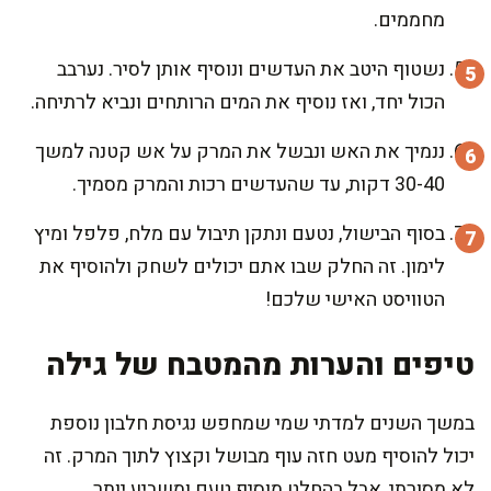
מחממים.
נשטוף היטב את העדשים ונוסיף אותן לסיר. נערבב
הכול יחד, ואז נוסיף את המים הרותחים ונביא לרתיחה.
ננמיך את האש ונבשל את המרק על אש קטנה למשך
30-40 דקות, עד שהעדשים רכות והמרק מסמיך.
בסוף הבישול, נטעם ונתקן תיבול עם מלח, פלפל ומיץ
לימון. זה החלק שבו אתם יכולים לשחק ולהוסיף את
הטוויסט האישי שלכם!
טיפים והערות מהמטבח של גילה
במשך השנים למדתי שמי שמחפש נגיסת חלבון נוספת
יכול להוסיף מעט חזה עוף מבושל וקצוץ לתוך המרק. זה
לא מסורתי, אבל בהחלט מוסיף טעם ומשביע יותר.