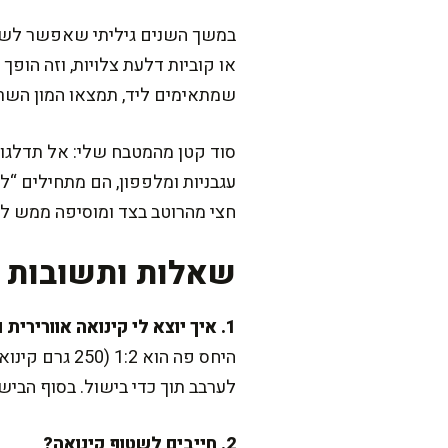
במשך השנים גיליתי שאפשר לשחק 
או קוביות דלעת צלויות, וזה הו
שמתאימים ליד, תמצאו המון הש
סוד קטן מהמטבח שלי: אל תדלגו 
עגבניות ומלפפון, הם מתחילים “ל
חצי מהרוטב בצד ומוסיפה ממש לפ
שאלות ותשובות נ
1. איך יוצא לי קינואה אוורירית ולא דייסתית?
לערבב תוך כדי בישול. בסוף הבישול תנו 5 דק' מנוחה מכוסה ואז אווררו במזלג, זה עושה אותה
2. חייבים לשטוף קינואה?