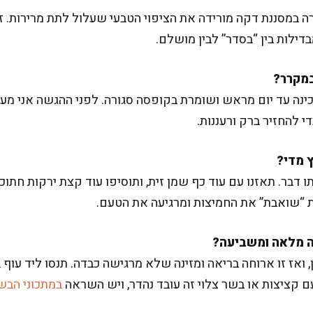
ה במסננת דקה מורידה את הציפוי הטבעי שעלול לתת מרירות. ז
ילות בין “בסדר” לבין מושלם.
ינה עד יום מראש ושומרת בקופסה סגורה. לפני ההגשה אני מער
תו דבר. תאזנו עם עוד כף שמן זית, ותוסיפו עוד קצת ירקות חת
 ואז זו ארוחה בריאה ומזינה שלא מרגישה כבדה. תנסו ליד עוף ב
עם קציצות או בשר צלוי זה עובד נהדר, ויש השראה
במתכוני הבש