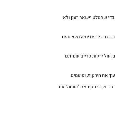
ררים עם מזלג. אני אוהבת לתת לה 10 דק' להתקרר, כדי שהסלט יישאר רענן ולא
ד, ככה כל ביס יוצא מלא טעם
, של ירקות טריים שנחתכו
וך את הירקות, וטועמים.
שמחזיר בגדול, כי הקינואה “שותה” את