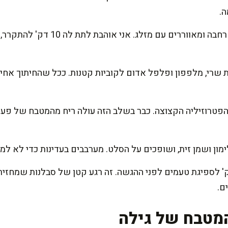
ה.
מעבירים את הקינואה לקערה רחבה ומאוו
ות שרי, מלפפון ופלפל אדום לקוביות קטנות. ככל שהחיתוך אחי
הפטרוזיליה הקצוצה. כבר בשלב הזה עולה ריח מהמטבח של פעם
ון ושמן זית, ושופכים על הסלט. מערבבים בעדינות כדי לא למע
נים לסלט לעמוד 10-15 דק' לספיגת טעמים לפני ההגשה. זה רגע קטן של סבלנות 
ם.
מטבח של גילה