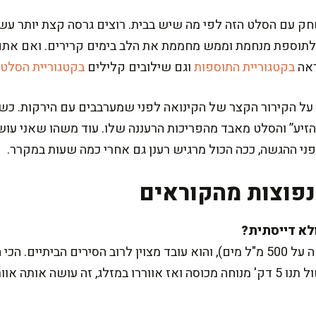
עם הסלט הזה לפי מה שיש בבית. רוצים גרסה קצת יותר עשיר
פך לתוספת מנחמת וממש מחממת את הלב בימים קרירים. ואם אתם
ראה
בקטגוריית התוספות
וגם שילובים קלילים
בקטגוריית הסלטי
על הקירור הקצר של הקינואה לפני שמערבבים עם הירקות. כש
הזיע” והסלט מאבד מהפריכות הרעננה שלו. עוד משהו שאני עוש
ני ההגשה, ככה הכול מרגיש רענן גם אחרי כמה שעות במקרר.
פוצות מהקוראים
היחס פה הוא 1:2 (250 גרם קינואה על 500 מ"ל מים), והוא עובד מצוין לרוב הסירי
 אוורירית ונעימה.