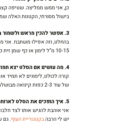
כן, אני ממש ממליצה. שטיפה קצר
בישול מסורתי, הקטנות האלה שמבד
3. אפשר להכין מראש ולשמור במקרר?
בהחלט, וזה אפילו משתבח. אני מכ
10-15 מ"ל לימון או כף שמן זית כדי להחזיר ברק ורעננות.
4. מה עושים אם הסלט יצא חמוץ מדי?
קורה לכולנו, לימונים לא תמיד או
של עוד 2-3 כפות קינואה מבושלת “שואבת” את החמיצות ומרגיעה את הטעם.
5. איך הופכים את הסלט לארוחה מלאה ומשביעה?
אני אוהבת להגיש אותו לצד חלבון,
יש לי הרבה
בקטגוריית העוף
. גם 