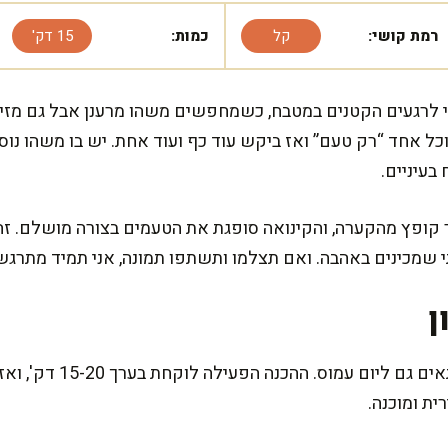
רמת קושי:
קל
כמות:
15 דק'
י לרגעים הקטנים במטבח, כשמחפשים משהו מרענן אבל גם מזין. 
ל אחד “רק טעם” ואז ביקש עוד כף ועוד אחת. יש בו משהו נוס
בעיניים.
ר קופץ מהקערה, והקינואה סופגת את הטעמים בצורה מושלם. 
תי שמכינים באהבה. ואם תצלמו ותשתפו תמונה, אני תמיד מתרגש
ן
המתכון הזה מהיר ונעים, ו
ת ומוכנה.