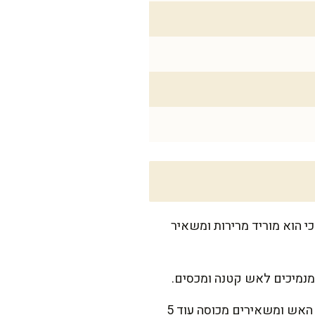
שעושה הבדל גדול, כי הוא מוריד מרירות ומשאיר
מבשלים 12-15 דק' עד שהמים נספגים ורואים את ה"זנבות" הקטנים של הגרגרים. מכבים את האש ומשאירים מכוסה עוד 5