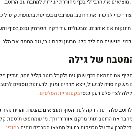
ורך כדי לקשור את הרוטב. מערבבים בעדינות בתנועות קיפול כד
 תינוקות אם אוהבים, ומבשלים עוד דקה. הפרמזן נכנס בסוף ו
כבוי. מגישים חם ליד סלט מרענן ולחם טרי, וזה מחמם את הלב.
מטבח של גילה
ף את החמאה בכף שמן זית ולקבל רוטב קליל יותר, ועדיין מלא
 משקה סויה לבישול, יוצא מדהים ומזין. לרעיונות נוספים לרט
לילה לצד סלט רענן כנסו
בקטגוריית הסלטים
.
רוטב עלה דפנה דקה לפני הסוף ומוציאים בהגשה, והריח נהיה נ
חבר את הרוטב ונותן מרקם אוורירי ורך. מי שמחפש תוספת קל
די להבין עוד על טכניקות בישול תמצאו הסברים נוחים
במגזין
.