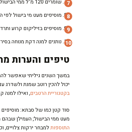
שומרים 120 מ"ל ממי הבישול. מוציאים את הרביולי בכף מחוררת ישירות למחבת עם הרוטב.
מוסיפים מעט מי בישול לפי הצ
מוסיפים בזיליקום קרוע ותרד
נותנים למנה דקת מנוחה בסיר 
טיפים והערות מה
במשך השנים גיליתי שאפשר להחלי
יכול להכין רוטב שמנת ולשדרג עם
בקטגוריית הרטבים
, ואילו למנה ק
סוד קטן כמו של סבתא: מוסיפים ל
מעט ממי הבישול; העמילן שבהם מ
התוספות
למבחר ירקות צלויים, וכ