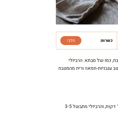
כשרות:
חלבי
ח, כמו של סבתא. הרביולי
ב עגבניות-חמאה וריח מהמטבח
המתכון הזה דורש קצת סבלנות, אבל מבטיחה שזה שווה כל רגע. הבאת המים לרתיחה לוקחת כ-10 דקות, והרביולי מתבשל 3-5