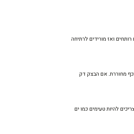
רותחים ואז מורידים לרתיחה
בכף מחוררת. אם הבצק דק
זה מאזן טעם מדויק. המים צריכים להיות טעימים כמו ים