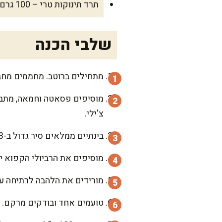
תרד תינוקות טרי – 100 גרם (אופציונלי, למנה מזינה)
שלבי הכנה
מתחילים ברוטב. מחממים מחבת רחבה עם שמן 
צ'ילי.
בינתיים ממלאים סיר גדול ב-3 ליטר מים ומביאים לרתיחה חזקה. מוסיפים 15 גרם מלח ומערבבים.
מוסיפים את הרביולי הקפוא יש
מורידים את הלהבה לרתיחה עדינה. מבשלים 3-5 דקות עד שהרביולי צ
טועמים אחד ובודקים מרקם. ה