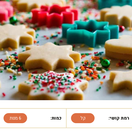
רמת קושי:
קל
כמות:
6 מנות