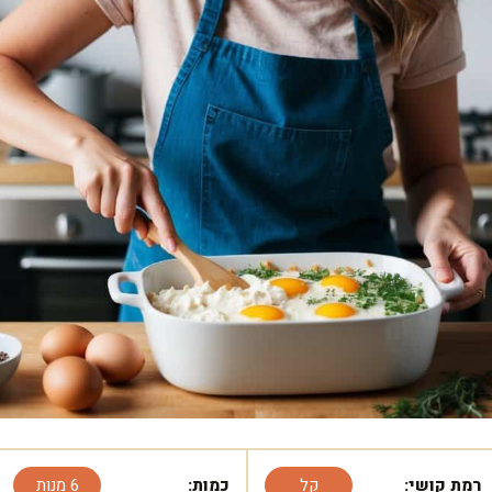
רמת קושי:
קל
כמות:
6 מנות