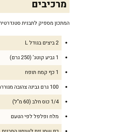
מרכיבים
המתכון מספיק לתבנית סטנדרטית, ואידיאלי עבור משפחה של 4-6 
2 ביצים בגודל L
1 גביע קוטג' (250 גרם)
1 כף קמח תופח
100 גרם גבינה צהובה מגוררת
1/4 כוס חלב (60 מ"ל)
מלח ופלפל לפי הטעם
כף שמן זית לשימון התבנית