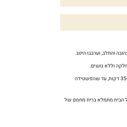
ובה והחלב, וערבבו היטב.
לקה וללא גושים.
שפכו את התערובת לתבנית המשומנת ויישרו אותה בעזרת כף. הכניסו לתנור ואפו במשך כ-35-40 דקות, עד שהפשטידה
כל הבית מתמלא בריח מחמם של