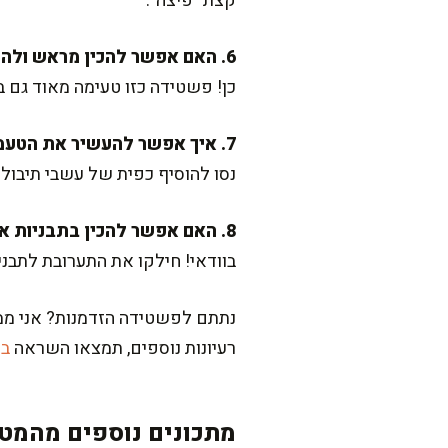
קצת "פיצה".
6. האם אפשר להכין מראש ולהגיש קר?
כן! פשטידה כזו טעימה מאוד גם 
7. איך אפשר להעשיר את הטעמים?
נסו להוסיף כפית של עשבי תיבול ט
8. האם אפשר להכין בתבניות אישיות?
בוודאי! חילקו את התערובת לתבניות מאפינס קטנות ואפו ב
נתתם לפשטידה הזדמנות? אני ממש
רעיונות נוספים, תמצאו השראה
בק
מתכונים נוספים מהמטב