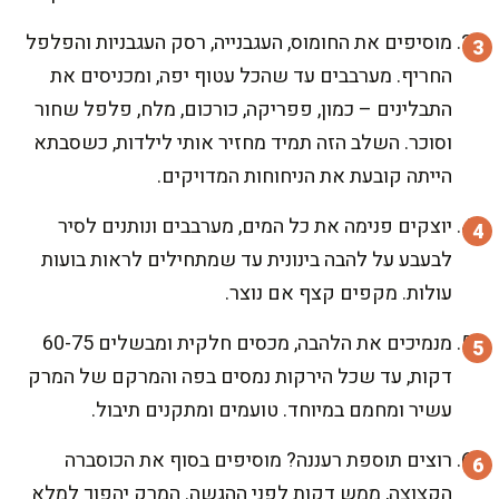
מוסיפים את החומוס, העגבנייה, רסק העגבניות והפלפל
החריף. מערבבים עד שהכל עטוף יפה, ומכניסים את
התבלינים – כמון, פפריקה, כורכום, מלח, פלפל שחור
וסוכר. השלב הזה תמיד מחזיר אותי לילדות, כשסבתא
הייתה קובעת את הניחוחות המדויקים.
יוצקים פנימה את כל המים, מערבבים ונותנים לסיר
לבעבע על להבה בינונית עד שמתחילים לראות בועות
עולות. מקפים קצף אם נוצר.
מנמיכים את הלהבה, מכסים חלקית ומבשלים 60-75
דקות, עד שכל הירקות נמסים בפה והמרקם של המרק
עשיר ומחמם במיוחד. טועמים ומתקנים תיבול.
רוצים תוספת רעננה? מוסיפים בסוף את הכוסברה
הקצוצה, ממש דקות לפני ההגשה. המרק יהפוך למלא