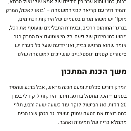
רבות, כמו שהוא עבר בין הידיים של אמא שלי ושל סבתא,
ותמיד חזר עם קריאה לבני המשפחה – "בואו לאכול, המרק
מוכן!" יש משהו מנחם בטעמים של הירקות הכתומים,
בגרגרי החומוס הרכים, ובניחוח התבלינים שעוטף את הכל,
ממש כמו חיבוק של פעם. כל מי שטועם את המרק הזה
אומר שהוא מרגיש בבית, ואני יודעת שעל כל קערה יש
סיפורים קטנים ונוסטלגיים ששייכים למשפחה שלנו.
משך הכנת המתכון
המרק דורש סבלנות ומעט הכנה מראש, אבל ברגע שהסיר
בפנים – הכל מתנהל ברוגע. חיתוך הירקות לוקח לי בערך
20 דקות, ואז הבישול לוקח עוד כשעה-שעה ורבע, תלוי
כמה רוצים את הטעם עמוק ועשיר. זה הזמן שבו הבית
מתמלא בריח של חמימות ואהבה.