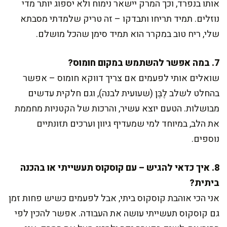
אותו בנפרד, וכך המרק יישאר נימוח ולא יספוג יותר מדי
נוזלים. תמיד תריחו ותבדקו – זה טריק שלמדתי מסבתא
שלי, ריח טוב במקרר הוא תמיד סימן שהכל מושלם.
7. במה אפשר להשתמש במקום חומוס?
שואלים אותי לפעמים אם צריך דווקא חומוס – אפשר
בהחלט לשלב לֶבֶּן (שעועית לבנה), וגם חלקית עדשים
מבושלות. הטעם יוצא עשיר, והרכות של הקטניות מחממת
את הלב, במיוחד למי שמעדיף גיוון וערכים תזונתיים
נוספים.
8. איך כדאי להגיש – עם קוסקוס תעשייתי או בהכנה
ביתית?
אני הכי אוהבת קוסקוס ביתי, אבל לפעמים כשיש פחות זמן
גם קוסקוס תעשייתי עושה את העבודה. אפשר להכין לפי