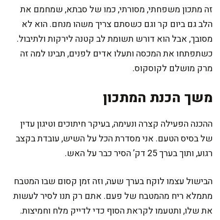
זה מתכון משפחתי, מסורתי, כמו של סבתא, שמחמם את
הלב גם ביום קר וגם כשסתם צריך משהו מנחם. הוא לא
מסובך, אבל הוא דורש תשומת לב קטנה לירקות ולתיבול.
כשתפתחו את המכסה ותעלו אדים לפנים, תבינו למה זה
מרק מושלם לקוסקוס.
משך הכנת המתכון
ההכנה הפעילה קצרה ונעימה, בעיקר חיתוכים וטיגון עדין
של בסיס הטעם. אני מסדרת הכל על השיש, עובדת בקצב
רגוע, ותוך בערך 25 דק’ הסיר כבר על האש.
הבישול עצמו לוקח בערך שעה, וזה זמן קסום שבו המטבח
מתמלא ריח מהמטבח של פעם. אתם רק תנו לסיר לעשות
את שלו, ותטעמו לקראת הסוף כדי לדייק מלח וחמיצות.