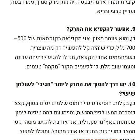
קוביות תפוח אדמה/בטטה. זה נותן מרק סמיך, נימוח בפה,
ועדיין טבעי ובריא.
9. אפשר להקפיא את המרק?
כן, והוא שומר מצוין. אני מקפיאה בקופסאות של 500–
700 מ"ל, כדי שיהיה קל להפשיר רק מה שצריך.
כשמחממים אחרי הקפאה, תנו לו להגיע לרתיחה עדינה
וטעמו שוב מלח, כי לפעמים הקור “מקהה” טעמים.
10. יש דרך להפוך את המרק ליותר “חגיגי” לשולחן
שישי?
כן, בקלות. הוסיפו גרגרי חומוס שלמים יפים בסוף, קצצו
כוסברה ממש לפני ההגשה, וסיימו עם כמה טיפות לימון
שנותנות טאץ’ מרענן. וליד, אני אוהבת להגיש משהו קטן
מהצד כמו ירקות בתנור או אורז מתובל, ותוכלו למצוא