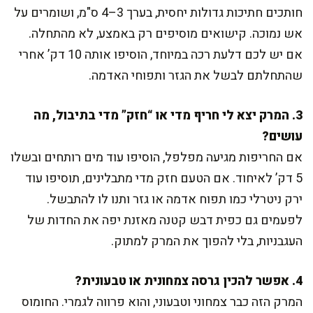
חותכים חתיכות גדולות יחסית, בערך 3–4 ס"מ, ושומרים על
אש נמוכה. קישואים מוסיפים רק באמצע, לא מהתחלה.
אם יש לכם דלעת רכה במיוחד, הוסיפו אותה 10 דק’ אחרי
שהתחלתם לבשל את הגזר ותפוחי האדמה.
3. המרק יצא לי חריף מדי או “חזק” מדי בתיבול, מה
עושים?
אם החריפות מגיעה מפלפל, הוסיפו עוד מים רותחים ובשלו
5 דק’ לאיחוד. אם הטעם חזק מדי מתבלינים, תוסיפו עוד
ירק ניטרלי כמו תפוח אדמה או גזר ותנו לו להתבשל.
לפעמים גם כפית דבש קטנה מאזנת יפה את החדות של
העגבניות, בלי להפוך את המרק למתוק.
4. אפשר להכין גרסה צמחונית או טבעונית?
המרק הזה כבר צמחוני וטבעוני, והוא פרווה לגמרי. החומוס