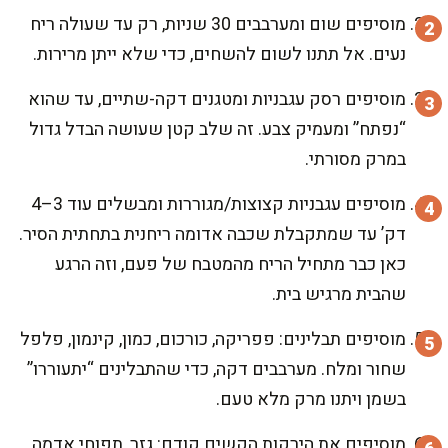
מוסיפים שום ומערבבים 30 שניות, רק עד שעולה ריח
נעים. אל תתנו לשום להשחים, כדי שלא ייתן מרירות.
מוסיפים רסק עגבניות ומטגנים דקה-שתיים, עד שהוא
“נפתח” ומעמיק צבע. זה שלב קטן שעושה הבדל גדול
במרק מסורתי.
מוסיפים עגבניות קצוצות/מגוררות ומבשלים עוד 3–4
דק’ עד שמתקבלת שכבה אדומה ריחנית בתחתית הסיר.
כאן כבר מתחיל הריח מהמטבח של פעם, וזה הרגע
שהבית מרגיש בית.
מוסיפים תבלינים: פפריקה, כורכום, כמון, קינמון, פלפל
שחור ומלח. מערבבים דקה, כדי שהתבלינים “יתעוררו”
בשמן ויתנו מרק מלא טעם.
מוסיפים את הירקות הקשים קודם: גזר, תפוחי אדמה,