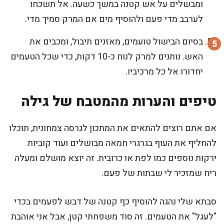
ומבשלים על אש קטנה במשך כשעה. אל תשכחו
לערבב מדי פעם ולהוסיף מים אם המרק סמיך מדי.
בסיום הבישול טועמים, מאזנים תיבול, ומכבים את
האש. נותנים למרק לנוח כ-10 דקות, כדי שכל הטעמים
יחדורו אל כל מרכיביו.
טיפים והערות מהמטבח של גילה
אם אתם רוצים להתאים את המתכון לגרסה צמחונית, תוכלו
להחליף את העוף בגרגרי חמאה מבושלים ועוד קוביות
ירקות נוספים כמו לפת או כרובית. זה יוצא מושלם ומעלה
ריח שמזכיר לי שבתות של פעם.
סבתא שלי נהגה להוסיף כף קטנה של דבש לפעמים בכדי
"לעגל" את הטעמים. זה סוד משפחתי קטן, אבל אני אוהבת