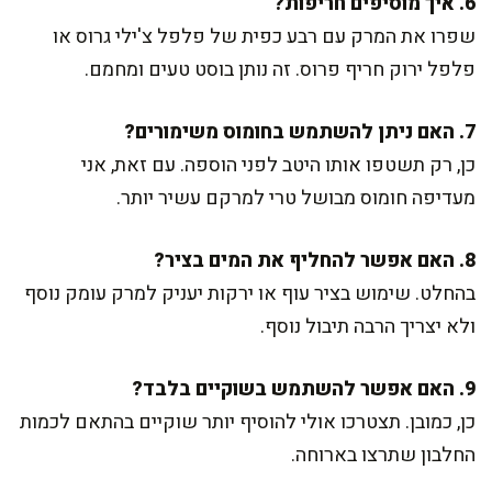
6. איך מוסיפים חריפות?
שפרו את המרק עם רבע כפית של פלפל צ'ילי גרוס או
פלפל ירוק חריף פרוס. זה נותן בוסט טעים ומחמם.
7. האם ניתן להשתמש בחומוס משימורים?
כן, רק תשטפו אותו היטב לפני הוספה. עם זאת, אני
מעדיפה חומוס מבושל טרי למרקם עשיר יותר.
8. האם אפשר להחליף את המים בציר?
בהחלט. שימוש בציר עוף או ירקות יעניק למרק עומק נוסף
ולא יצריך הרבה תיבול נוסף.
9. האם אפשר להשתמש בשוקיים בלבד?
כן, כמובן. תצטרכו אולי להוסיף יותר שוקיים בהתאם לכמות
החלבון שתרצו בארוחה.