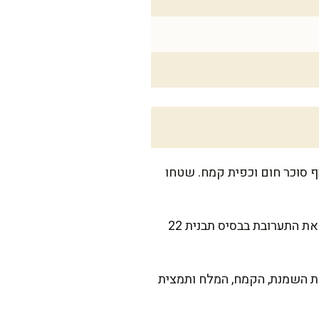
 ערבבו את שיבולת השועל עם 50 גרם מהחמאה, כף סוכר חום וכפית קמח. שטחו
פוררו את הבסיס האפוי לפירורים דקים. הוסיפו את החמאה הנותרת ועוד כף סוכר חום. שטחו את התערובת בבסיס תבנית 22
את השמנת, הקמח, המלח ותמצית