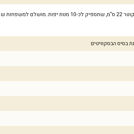
המתכון הזה מתאים לעוגה אחת בקוטר 22 ס"מ, שתספיק לכ-10 מנות 