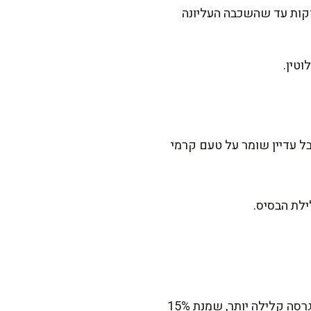
 המלית מעל הבסיס בתבנית והכניסו לתנור שחומם מראש ל-180 מעלות. אפו כ-30 דקות עד שהשכבה העליונה
ל עדיין שומר על טעם קרמי
ילת הבסיס.
אני ממליצה לבחור שמנת מתוקה 38% שומן. היא נותנת למלית מרקם עשיר ונמס בפה. אם רוצים גרסה קלילה יותר, שמנת 15%