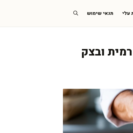
 עלי
תנאי שימוש
מית ובצק