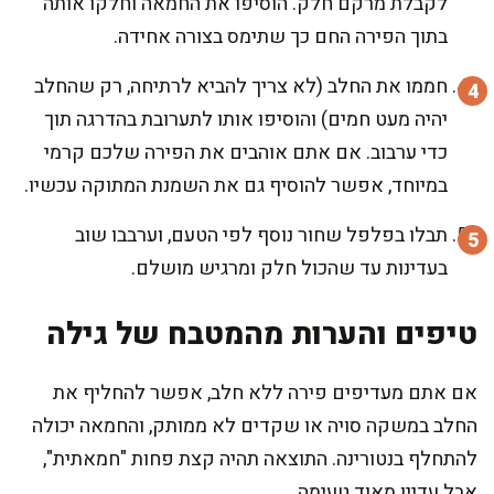
לקבלת מרקם חלק. הוסיפו את החמאה וחלקו אותה
בתוך הפירה החם כך שתימס בצורה אחידה.
חממו את החלב (לא צריך להביא לרתיחה, רק שהחלב
יהיה מעט חמים) והוסיפו אותו לתערובת בהדרגה תוך
כדי ערבוב. אם אתם אוהבים את הפירה שלכם קרמי
במיוחד, אפשר להוסיף גם את השמנת המתוקה עכשיו.
תבלו בפלפל שחור נוסף לפי הטעם, וערבבו שוב
בעדינות עד שהכול חלק ומרגיש מושלם.
טיפים והערות מהמטבח של גילה
אם אתם מעדיפים פירה ללא חלב, אפשר להחליף את
החלב במשקה סויה או שקדים לא ממותק, והחמאה יכולה
להתחלף בנטורינה. התוצאה תהיה קצת פחות "חמאתית",
אבל עדיין מאוד טעימה.