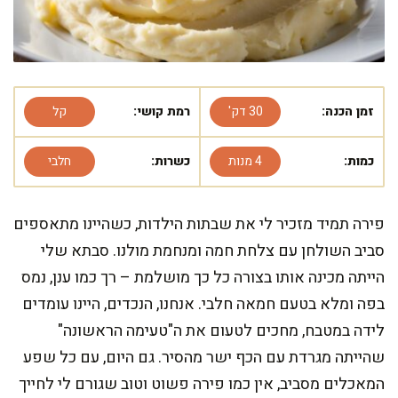
זמן הכנה:
30 דק'
רמת קושי:
קל
כמות:
4 מנות
כשרות:
חלבי
פירה תמיד מזכיר לי את שבתות הילדות, כשהיינו מתאספים
סביב השולחן עם צלחת חמה ומנחמת מולנו. סבתא שלי
הייתה מכינה אותו בצורה כל כך מושלמת – רך כמו ענן, נמס
בפה ומלא בטעם חמאה חלבי. אנחנו, הנכדים, היינו עומדים
לידה במטבח, מחכים לטעום את ה"טעימה הראשונה"
שהייתה מגרדת עם הכף ישר מהסיר. גם היום, עם כל שפע
המאכלים מסביב, אין כמו פירה פשוט וטוב שגורם לי לחייך