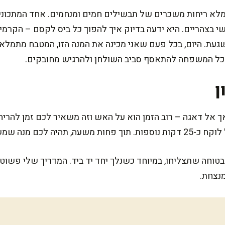
מלא ריחות משכרים של תבשילים חמים ומנחמים. אחד המתכונים
 בצהריים. היא ידעה בדיוק איך להפוך כל ביס לקסם – הקרמי
עת. היום, בכל פעם שאני מכינה את המנה הזו, המטבח מתמלא בז
 כל המשפחה להתאסף סביב השולחן ולהרגיש מחובקים.
ן
 אל דאגה – רוב הזמן הוא על האש וזה משאיר לכם זמן להרי
 בטוחה שתצליחו, במיוחד כשנלך יחד יד ביד. המדריך שלי פשוט
מנצחת.