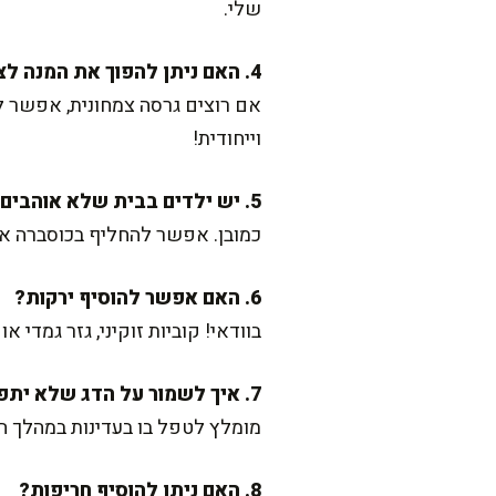
שלי.
4. האם ניתן להפוך את המנה לצמחונית?
אם רוצים גרסה צמחונית, אפשר ל
וייחודית!
5. יש ילדים בבית שלא אוהבים פטרוזיליה. האם אפשר להשמיט?
כמובן. אפשר להחליף בכוסברה או 
6. האם אפשר להוסיף ירקות?
בוודאי! קוביות זוקיני, גזר גמדי
7. איך לשמור על הדג שלא יתפרק?
מומלץ לטפל בו בעדינות במהלך הב
8. האם ניתן להוסיף חריפות?