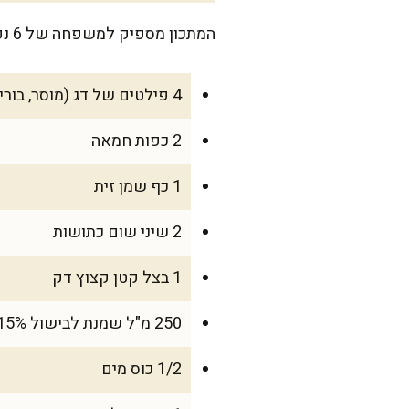
המתכון מספיק למשפחה של 6 נפשות רעבות, או ל-8 אנשים אם מדובר על מנת תוספת לצהריים חגיגי.
4 פילטים של דג (מוסר, בורי או סלמון – לפי הטעם) – כ-800 גרם
2 כפות חמאה
1 כף שמן זית
2 שיני שום כתושות
1 בצל קטן קצוץ דק
250 מ"ל שמנת לבישול 15% או 20%
1/2 כוס מים