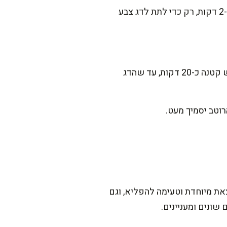
מסדרים את פילטי הדג במחבת, כך שיהיה מגע ישיר עם הבצל והשום. מטגנים משני הצדדים כ-2 דקות, רק כדי לתת לדג צבע
מתבלים במלח, פלפל ואגוז מוסקט (אם בחרתם להוסיף). מכסים את המחבת ומבשלים על אש קטנה כ-20 דקות, עד שהדג
ת מיוחדת וטעימה להפליא, וגם
ונים ומעניינים.