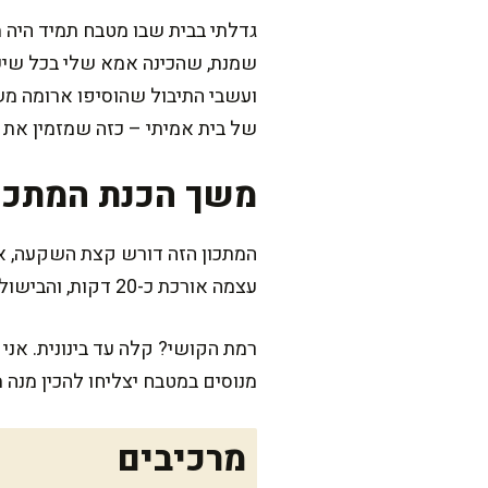
גדלתי בבית שבו מטבח תמיד היה 
שמנת, שהכינה אמא שלי בכל שישי
ועשבי התיבול שהוסיפו ארומה משג
של בית אמיתי – כזה שמזמין את
משך הכנת המתכו
המתכון הזה דורש קצת השקעה, אך
עצמה אורכת כ-20 דקות, והבישול לוקח כ-25 דקות נוספות. תוך פחות משעה, תהיה לכם מנה שמשמחת את כל הבית.
רמת הקושי? קלה עד בינונית. אני
מנוסים במטבח יצליחו להכין מנה 
מרכיבים