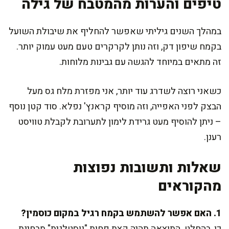
טיפים והערות מהמטבח של גילה
במהלך השנים גיליתי שאפשר להחליף את שיבולת השועל
בקמח שיפון דק, וזה נותן לקרקרים טעם מעט עמוק יותר.
זה מתאים במיוחד להגשה עם גבינות מלוחות.
כשאני רוצה לשדרג עוד יותר, אני מפזרת מלח גס מעל
הבצק לפני האפייה, וזה מוסיף קראנץ' נפלא. סוד קטן נוסף
– ניתן להוסיף מעט גרידת לימון לתערובת לקבלת טוויסט
רענן.
שאלות ותשובות נפוצות
מהקוראים
1. האם אפשר להשתמש בקמח רגיל במקום כוסמין?
כן, בהחלט. התוצאה תהיה קצת פחות "נוסטלגית" מבחינת