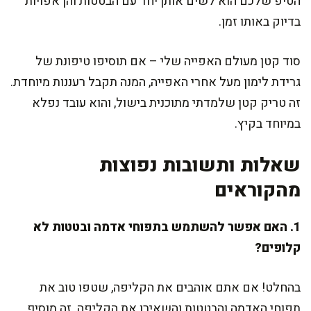
הטיפ שלכם הוא לשים אותן יחד עם הבטטות והן אפויות
בדיוק באותו זמן.
סוד קטן מעולם האפייה שלי – אם תוסיפו טיפונת של
גרידת לימון מעל אחרי האפייה, המנה תקבל רעננות מיוחדת.
זה טריק קטן שלמדתי מתוכנית בישול, והוא עובד נפלא
במיוחד בקיץ.
שאלות ותשובות נפוצות
מהקוראים
1. האם אפשר להשתמש בתפוחי אדמה ובטטות לא
קלופים?
בהחלט! אם אתם אוהבים את הקליפה, שטפו טוב את
תפוחי האדמה והבטטות והשאירו את הקליפה. זה מוסיף