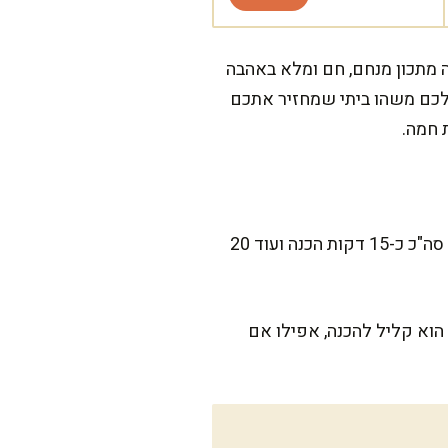
ה מתכון מנחם, חם ומלא באהבה
כם משהו ביתי שמחזיר אתכם
 חמה.
המתכון הזה פשוט ומהיר מאוד, כך שגם אם אתם אחרי יום עמוס, אפשר להכין אותו בלי להסתבך. סה"כ כ-15 דקות הכנה ועוד 20
הוא קליל להכנה, אפילו אם