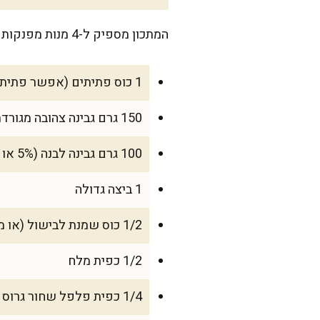
המתכון מספיק ל-4 מנות מפנקות שתוכלו לחלוק עם המשפחה, ואפילו להשאיר קצת ליום למחרת, כי גם מחומם זה יוצא מושלם.
1 כוס פתיתים (אפשר פתיתים עגולים או כוכבים, מה שיש בבית)
150 גרם גבינה צהובה מגורדת
100 גרם גבינה לבנה (5% או 9%)
1 ביצה גדולה
1/2 כוס שמנת לבישול (או משקה סויה לבישול לגרסה פרווה)
1/2 כפית מלח
1/4 כפית פלפל שחור גרוס