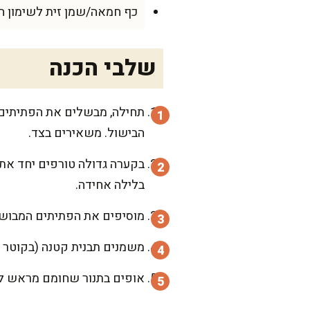
כף חמאה/שמן זית לשימון ה
שלבי הכנה
תחילה, מבשלים את הפתיתים ל
הבישול. משאירים בצד.
בקערה גדולה טורפים יחד את 
בלילה אחידה.
מוסיפים את הפתיתים המבושלי
משמנים תבנית קטנה (בקוטר 20 ס"מ בערך) בחמאה או בשמן, ושופכים פנימה את התערובת. מיישרים בעדינות עם כף.
אופים בתנור שחומם מראש ל-180 מעלות במשך כ-20 דקות, או עד שהמאפה מזהיב יפה מלמעלה ומפיץ ריח מ