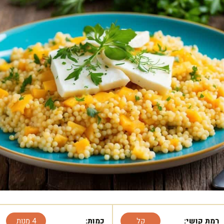
רמת קושי:
קל
כמות:
4 מנות