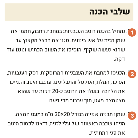
שלבי הכנה
נתחיל בהכנת רוטב העגבניות: במחבת רחבה, חממו את
שמן הזית על אש בינונית. טגנו את הבצל הקצוץ עד
שהוא נעשה שקוף. הוסיפו את השום הכתוש וטגנו עוד
דקה.
הכניסו למחבת את העגבניות המרוסקות, רסק העגבניות,
הסוכר, המלח, הפלפל והתבלינים. ערבבו היטב והנמיכו
את הלהבה. בשלו את הרוטב כ-20 דקות עד שהוא
מצטמצם מעט, תוך ערבוב מדי פעם.
שמןו תבנית אפייה בגודל 20×30 ס"מ במעט חמאה.
הניחו שכבה ראשונה של עלי לזניה, ודאגו לכסות היטב
את פני התחתית.