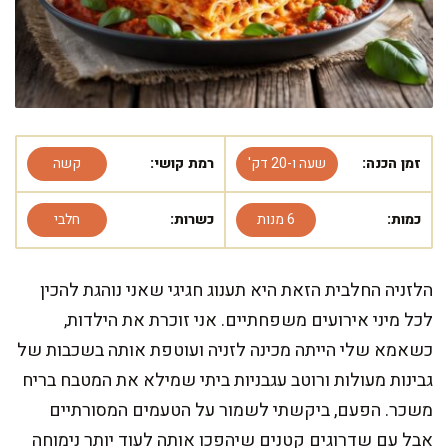
זמן הכנה:
שעה ו-20 דק'
רמת קושי:
קשה
כמות:
6 מנות
כשרות:
חלבי
הלזניה החלבית הזאת היא תענוג חגיגי שאני נוהגת להכין
לכל מיני אירועים משפחתיים. אני זוכרת את הילדות,
כשאמא שלי הייתה מכינה לזניה ועוטפת אותה בשכבות של
גבינות מעולות ורוטב עגבניות ביתי שמילא את המטבח בריח
משכר. הפעם, ביקשתי לשמור על הטעמים המסורתיים
אבל עם שדרוגים קטנים שיהפכו אותה לעוד יותר נימוחה