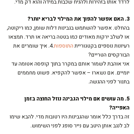
לרדד אותו בזהירות ולהניח שכבות במידה והוא דק מדי.
3. האם אפשר להפוך את המילוי לבריא יותר?
בהחלט. אפשר להשתמש בגבינות דלות שומן, כמו ריקוטה,
או לשלב ירקות מאודים כמו בטטה בריאה או תרד. תמצאו
רעיונות נוספים בקטגוריית
התוספות
.
4. איך שומרים את
הבורקסים הטריים?
אני אוהבת לשמור אותם במקרר בתוך קופסה אטומה עד
יומיים. אם נשארו – אפשר להקפיא. פשוט מחממים
בתנור לפני ההגשה.
5. מה עושים אם מילוי הגבינה נוזל החוצה בזמן
האפייה?
זה בדרך כלל אומר שהגבינות היו רטובות מדי. להבא שימו
לב לנגב אותן היטב עם נייר סופג לפני השימוש.