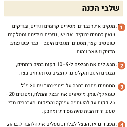
שלבי הכנה
מנקים את הכבדים: מסירים קרומים וגידים, ובודקים
שאין כתמים ירוקים. אם יש, גוזרים בעדינות ומסלקים.
שוטפים קצר, מסננים ומנגבים היטב – כבד יבש נצרב
מדויק ונשאר נימוח.
מבשלים את הביצים ל-9–10 דקות במים רותחים,
מצננים היטב ומקלפים. קוצצים גס ומניחים בצד.
מחממים מחבת רחבה על בינוני-נמוך עם 30 מ"ל
שמאלץ/שמן. מוסיפים את הבצל והמלח, ומטגנים 20–
25 דקות עד להשחמה עמוקה ומתיקות. מערבבים מדי
פעם, וריח הבית נהיה מסורתי ומחבק.
מעבירים את הבצל לצלחת. מעלים את הלהבה לגבוהה,