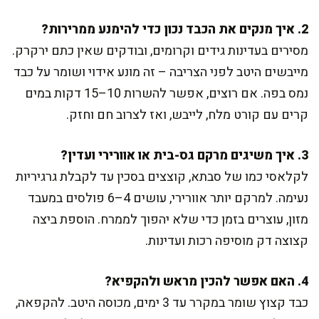
2. איך מנקים את הכבד נכון כדי להימנע ממרירות?
מסירים בעדינות גידים וקרומים, ובודקים שאין כתם ירקרק.
מייבשים היטב לפני הצריבה – זה מונע אידוי ושומר על כבד
נמס בפה. אם רוצים, אפשר להשרות 10–15 דקות במים
קרים עם קורט מלח, לייבש, ואז לצרוב חם וחזק.
3. איך משיגים מרקם גס-בית או אוורירי ועדין?
לקלאסי כמו של סבתא, קוצצים בסכין עד לקבלת גרגיריות
נעימה. למרקם יותר אוורירי, עושים 4–6 פולסים במעבד
מזון, עוצרים בזמן כדי שלא יהפוך לממרח. הוספת ביצה
קצוצה דק מוסיפה רכות ועדינות.
4. האם אפשר להכין מראש ולהקפיא?
כבד קצוץ שומר במקרר עד 3 ימים, מכוסה היטב. להקפאה,