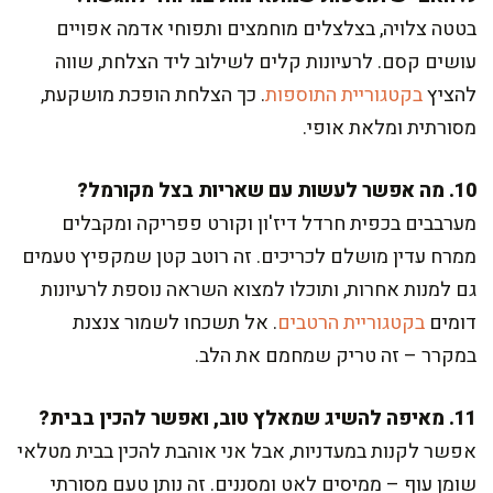
בטטה צלויה, בצלצלים מוחמצים ותפוחי אדמה אפויים
עושים קסם. לרעיונות קלים לשילוב ליד הצלחת, שווה
להציץ
בקטגוריית התוספות
. כך הצלחת הופכת מושקעת,
מסורתית ומלאת אופי.
10. מה אפשר לעשות עם שאריות בצל מקורמל?
מערבבים בכפית חרדל דיז'ון וקורט פפריקה ומקבלים
ממרח עדין מושלם לכריכים. זה רוטב קטן שמקפיץ טעמים
גם למנות אחרות, ותוכלו למצוא השראה נוספת לרעיונות
דומים
בקטגוריית הרטבים
. אל תשכחו לשמור צנצנת
במקרר – זה טריק שמחמם את הלב.
11. מאיפה להשיג שמאלץ טוב, ואפשר להכין בבית?
אפשר לקנות במעדניות, אבל אני אוהבת להכין בבית מטלאי
שומן עוף – ממיסים לאט ומסננים. זה נותן טעם מסורתי