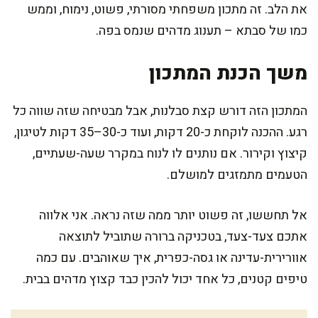
את הלב. זה מתכון משפחתי מסורתי, פשוט, נימוח, וממש
כמו של סבתא – תענוג מדהים שנמס בפה.
משך הכנת המתכון
המתכון הזה דורש קצת סבלנות, אבל מבטיחה שזה שווה כל
רגע. ההכנה לוקחת כ-20 דקות, ועוד כ-30–35 דקות לטיגון,
קיצוץ וקירור. אם נותנים לו לנוח במקרר שעה-שעתיים,
הטעמים מתמזגים למושלם.
אל תחששו, זה פשוט יותר ממה שזה נראה. אני אלווה
אתכם צעד-צעד, בטכניקה ברורה שתוביל לתוצאה
אוורירית-עדינה או גסה-כפרית, איך שאוהבים. עם כמה
טיפים קטנים, כל אחד יכול להכין כבד קצוץ מדהים בבית.