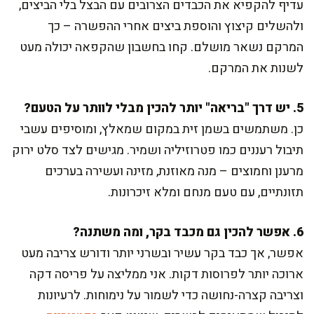
עדיף להקפיא את הכבדים הצרובים עם הבצל בלי הביצים,
ולהשלים קיצוץ והוספת ביצים אחרי ההפשרה – כך
המרקם נשאר מושלם. קחו בחשבון שהקפאה יכולה מעט
לשנות את המרקם.
5. יש דרך "בריאה" יותר להכין מבלי לוותר על הטעם?
כן. משתמשים בשמן זית במקום שמאלץ, ומוסיפים עשבי
תיבול רעננים כמו פטרוזיליה ושמיר. מגישים לצד סלט ירוק
מרענן וחמוצים – מנה מאוזנת, מזינה ועשירה בערכים
תזונתיים, עם טעם מנחם ומלא זיכרונות.
6. אפשר להכין גם מכבד בקר, ומה משתנה?
אפשר, אך כבד בקר עשיר ובשרני יותר ודורש צריבה מעט
ארוכה יותר לפרוסות דקות. אני ממליצה על פריסה דקה
וצריבה קצרה-נחושה כדי לשמור על נימוחות. לרעיונות