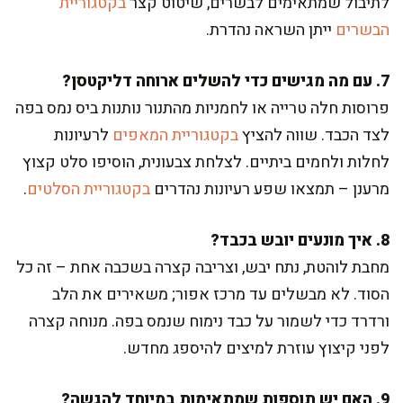
לתיבול שמתאימים לבשרים, שיטוט קצר
בקטגוריית
הבשרים
ייתן השראה נהדרת.
7. עם מה מגישים כדי להשלים ארוחה דליקטסן?
פרוסות חלה טרייה או לחמניות מהתנור נותנות ביס נמס בפה
לצד הכבד. שווה להציץ
בקטגוריית המאפים
לרעיונות
לחלות ולחמים ביתיים. לצלחת צבעונית, הוסיפו סלט קצוץ
מרענן – תמצאו שפע רעיונות נהדרים
בקטגוריית הסלטים
.
8. איך מונעים יובש בכבד?
מחבת לוהטת, נתח יבש, וצריבה קצרה בשכבה אחת – זה כל
הסוד. לא מבשלים עד מרכז אפור; משאירים את הלב
ורדרד כדי לשמור על כבד נימוח שנמס בפה. מנוחה קצרה
לפני קיצוץ עוזרת למיצים להיספג מחדש.
9. האם יש תוספות שמתאימות במיוחד להגשה?