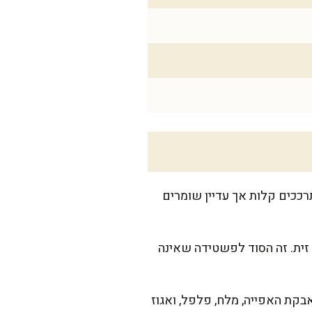
ם עם מעט מלח למשך כ-7 דקות, עד שהם מתרככים קלות אך עדיין שומרים
ית פיירקס בינונית (כ-20X30 ס"מ) עם כף שמן זית. זה הסוד לפשטידה שאינה
בקת האפייה, מלח, פלפל, ואגוז