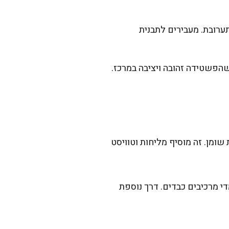
ערובת. מעבירים לתבנית
אחידה ושולחים לתנור החם. אופים כ-40 דקות, או עד שהפשטידה זהובה ויציבה במרכז.
ומן. זה מוסיף מליחות וטוויסט
י מרכיבים כבדים. דרך נוספת