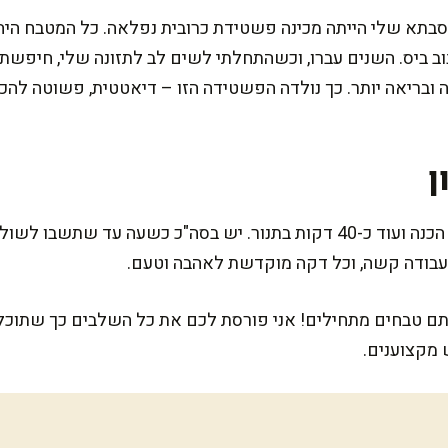
 סבתא שלי הייתה מכינה פשטידת כרובית נפלאה. כל המטבח היה
וב ביס. השנים עברו, וכשהתחלתי לשים לב לתזונה שלי, חיפש
בריאה יותר. כך נולדה הפשטידה הזו – דיאטטית, פשוטה להכנ
ן
המתכון הזה דורש כ-20 דקות של הכנה ועוד כ-40 דקות בתנור. יש בסה"כ כ
עבודה קשה, וכל דקה מוקדשת לאהבה וטעם.
 טבחים מתחילים! אני פורסת לכם את כל השלבים כך שתוכלו 
 מקצוענים.