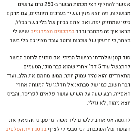
אפשר להחליף חצי מכמות הבשר ב-250 גרם עדשים
מבושלות, וזה יוצא מזין ועשיר בערכים תזונתיים, עם מרקם
כיפי שמחזיק יפה. ואם אתם בכיוון של בלי בשר בכלל,
תראו איך זה מתחבר נהדר
במתכונים הצמחוניים
שיש לי
באתר, כי הרעיון של שכבות ורוטב עובד מצוין גם בלי בשר.
סוד קטן שלמדתי בבישול הביתי: אם נותנים לרוטב הבשר
להתבשל עוד 5 דק' אחרי שהוא כבר מוכן, הטעמים
מתאחדים והוא נהיה עמוק יותר, ממש מחמם את הלב. ועוד
דבר חשוב, כמו של סבתא: אל תדלגו על המנוחה אחרי
האפייה. רבע שעה על השיש עושה פלאים לפריסה, והביס
יוצא נימוח, לא נוזלי.
להגשה אני אוהבת לשים ליד משהו מרענן, כי זה מאזן את
העושר של השכבות. הכי טבעי לי לצרף
בקטגוריית הסלטים