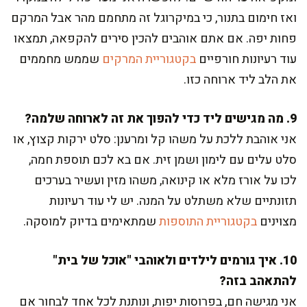
ואז חימום בתנור, כי במיקרוגל זה מתחמם מהר אבל המרקם
פחות יפה. אם אתם אוהבים להכין סירים להקפאה, תמצאו
עוד רעיונות חורפיים
בקטגוריית המרקים
שממש מחממים
את הלב ליד ארוחה כזו.
9. מה מגישים ליד כדי להפוך את זה לארוחה שלמה?
אני אוהבת ללכת על משהו קל ומרענן: סלט ירקות קצוץ, או
סלט עלים עם לימון ושמן זית. אם בא לכם תוספת חמה,
לכו על אורז מלא או קינואה, משהו מזין ועשיר בערכים
תזונתיים שלא משתלט על המנה. יש לי עוד רעיונות
מצוינים
בקטגוריית התוספות
שמתאימים בדיוק למוסקה.
10. איך גורמים לילדים ולאוהבי "אוכל של בית"
להתאהב בזה?
אני מגישה חם, בפרוסות יפות, ונותנת לכל אחד לבחור אם