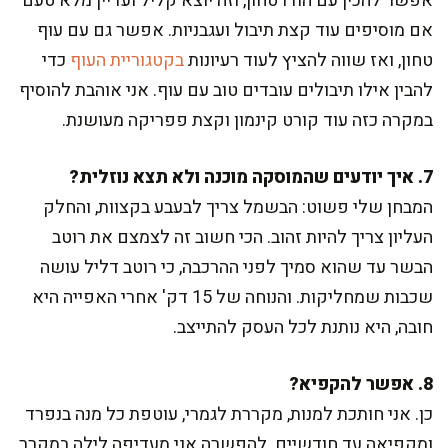
אפשר להכין עם הודו טחון, וזה יוצא קליל ועדיין מלא טעם
אם מוסיפים עוד קצת תיבול ועגבניות. אפשר גם עם עוף
טחון, ואז שווה להציץ לעוד רעיונות
בקטגוריית העוף
כדי
להבין אילו תיבולים עובדים טוב עם עוף. אני אוהבת להוסיף
במקרה כזה עוד קורט קינמון וקצת פפריקה מעושנת.
7. איך יודעים שהמוסקה מוכנה ולא תצא נוזלית?
המבחן שלי פשוט: הבשמל צריך לבעבע בקצוות, והחלק
העליון צריך להיות זהוב. הכי חשוב זה לצמצם את רוטב
הבשר עד שהוא סמיך לפני ההרכבה, כי רוטב דליל עושה
שכבות שמחליקות. והנוחה של 15 דק' אחרי האפייה היא
חובה, היא נותנת לכל העסק להתייצב.
8. אפשר להקפיא?
כן. אני חותכת למנות, מקררת לגמרי, עוטפת כל מנה בנפרד
ומקפיאה עד חודשיים. להפשרה אני מעדיפה לילה במקרר