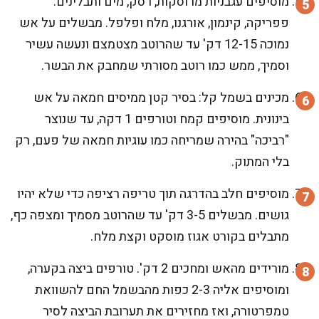
מוסיפים עגבניות מרוסקות, רסק, מים ותבלינים:
פפריקה, קינמון, אורגנו, מלח ופלפל. מבשלים על אש
נמוכה 12-15 דק' עד שהרוטב מצטמצם ונעשה עשיר
וסמיך, ממש כמו רוטב מסורתי שמחבק את הבשר.
מכינים בשמל קל: בסיר קטן ממיסים חמאה על אש
בינונית. מוסיפים קמח וטורפים 1 דקה, עד שנוצר
"רביכה" בהירה שמריחה כמו עוגיות חמאה של פעם, רק
בלי המתוק.
מוסיפים חלב בהדרגה תוך טריפה רציפה כדי שלא יהיו
גושים. מבשלים 3-5 דק' עד שהרוטב מסמיך ומצפה כף,
מתבלים בקורט אגוז מוסקט וקצת מלח.
מורידים מהאש ומחכים 2 דק'. טורפים ביצה בקערה,
ומוסיפים אליה 2-3 כפות מהבשמל החם להשוואת
טמפרטורה, ואז מחזירים את תערובת הביצה לסיר