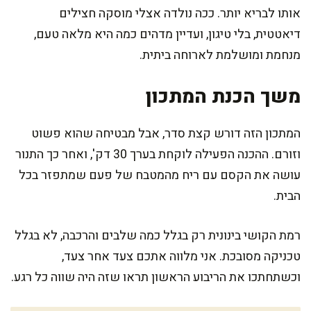
אותו לבריא יותר. ככה נולדה אצלי מוסקה חצילים
דיאטטית, בלי טיגון, ועדיין מדהים כמה היא מלאה טעם,
מנחמת ומושלמת לארוחה ביתית.
משך הכנת המתכון
המתכון הזה דורש קצת סדר, אבל מבטיחה שהוא פשוט
וזורם. ההכנה הפעילה לוקחת בערך 30 דק', ואחר כך התנור
עושה את הקסם עם ריח מהמטבח של פעם שמתפזר בכל
הבית.
רמת הקושי בינונית רק בגלל כמה שלבים והרכבה, לא בגלל
טכניקה מסובכת. אני מלווה אתכם צעד אחר צעד,
וכשתחתכו את הריבוע הראשון תראו שזה היה שווה כל רגע.