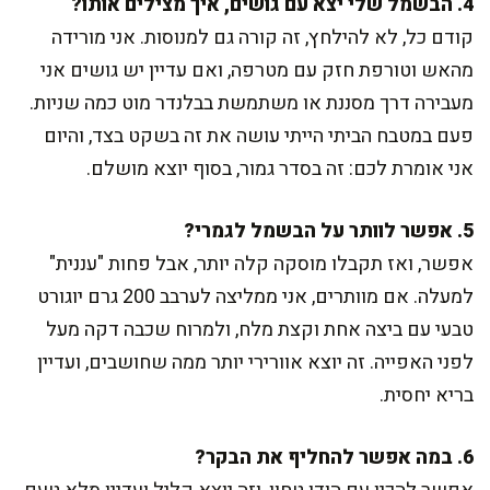
4. הבשמל שלי יצא עם גושים, איך מצילים אותו?
קודם כל, לא להילחץ, זה קורה גם למנוסות. אני מורידה
מהאש וטורפת חזק עם מטרפה, ואם עדיין יש גושים אני
מעבירה דרך מסננת או משתמשת בבלנדר מוט כמה שניות.
פעם במטבח הביתי הייתי עושה את זה בשקט בצד, והיום
אני אומרת לכם: זה בסדר גמור, בסוף יוצא מושלם.
5. אפשר לוותר על הבשמל לגמרי?
אפשר, ואז תקבלו מוסקה קלה יותר, אבל פחות "עננית"
למעלה. אם מוותרים, אני ממליצה לערבב 200 גרם יוגורט
טבעי עם ביצה אחת וקצת מלח, ולמרוח שכבה דקה מעל
לפני האפייה. זה יוצא אוורירי יותר ממה שחושבים, ועדיין
בריא יחסית.
6. במה אפשר להחליף את הבקר?