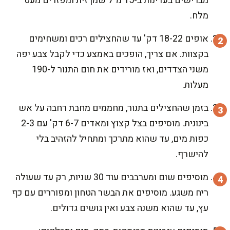
מברישים בעדינות ב-15 מ"ל שמן זית ומפזרים מעט
מלח.
אופים 18-22 דק' עד שהחצילים רכים ומשחימים
בקצוות. אם צריך, הופכים באמצע כדי לקבל צבע יפה
משני הצדדים, ואז מורידים את חום התנור ל-190
מעלות.
בזמן שהחצילים בתנור, מחממים מחבת רחבה על אש
בינונית. מוסיפים בצל קצוץ ומאדים 6-7 דק' עם 2-3
כפות מים, עד שהוא מתרכך ומתחיל להזהיב בלי
להישרף.
מוסיפים שום ומערבבים עוד 30 שניות, רק עד שעולה
ריח משגע. מוסיפים את הבשר הטחון ומפוררים עם כף
עץ, עד שהוא משנה צבע ואין גושים גדולים.