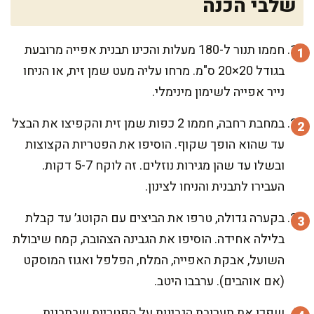
שלבי הכנה
חממו תנור ל-180 מעלות והכינו תבנית אפייה מרובעת
בגודל 20×20 ס"מ. מרחו עליה מעט שמן זית, או הניחו
נייר אפייה לשימון מינימלי.
במחבת רחבה, חממו 2 כפות שמן זית והקפיצו את הבצל
עד שהוא הופך שקוף. הוסיפו את הפטריות הקצוצות
ובשלו עד שהן מגירות נוזלים. זה לוקח 5-7 דקות.
העבירו לתבנית והניחו לצינון.
בקערה גדולה, טרפו את הביצים עם הקוטג׳ עד קבלת
בלילה אחידה. הוסיפו את הגבינה הצהובה, קמח שיבולת
השועל, אבקת האפייה, המלח, הפלפל ואגוז המוסקט
(אם אוהבים). ערבבו היטב.
שפכו את תערובת הגבינות על הפטריות שבתבנית.