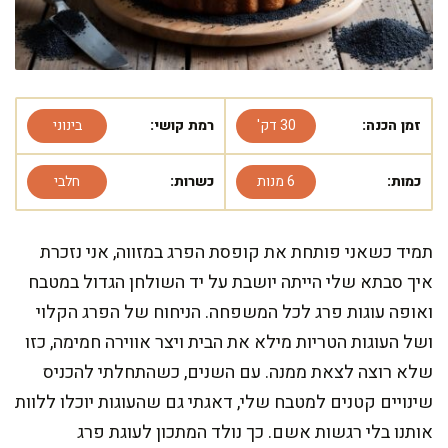
זמן הכנה:
30 דק'
רמת קושי:
בינוני
כמות:
6 מנות
כשרות:
חלבי
תמיד כשאני פותחת את קופסת הפרג במזווה, אני נזכרת
איך סבתא שלי הייתה יושבת על יד השולחן הגדול במטבח
ואופה עוגות פרג לכל המשפחה. הניחוח של הפרג הקלוי
ושל העוגות הטריות מילא את הבית ויצר אווירה חמימה, כזו
שלא רוצה לצאת ממנה. עם השנים, כשהתחלתי להכניס
שינויים קטנים למטבח שלי, דאגתי גם שהעוגות יוכלו ללוות
אותנו בלי רגשות אשם. כך נולד המתכון לעוגת פרג