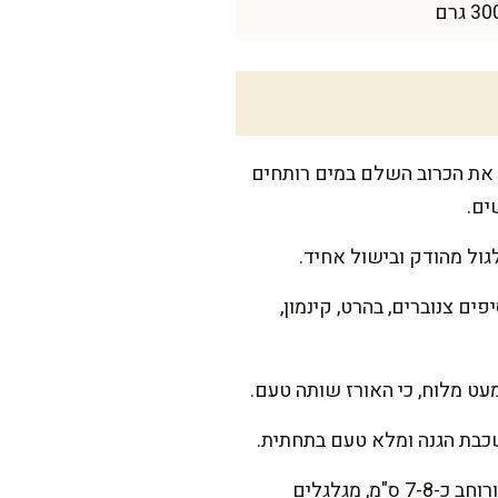
ם את הכרוב השלם במים רותחים
גול מהודק ובישול אחיד.
ים צנוברים, בהרט, קינמון,
עט מלוח, כי האורז שותה טעם.
ממלאים: מניחים עלה כרוב על משטח, הצד החלק כלפי מטה. מניחים פס מילוי בעובי כ-2 ס"מ ורוחב כ-7-8 ס"מ, מגלגלים