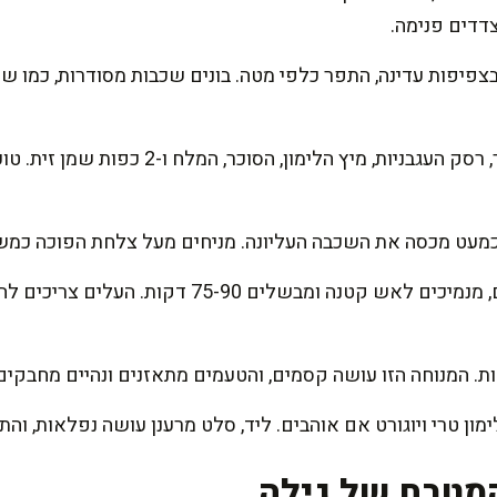
דדים פנימה.
פיפות עדינה, התפר כלפי מטה. בונים שכבות מסודרות, כמו של
מערבבים בקנקן את המים/ציר, רסק העגבניות, מי
כמעט מכסה את השכבה העליונה. מניחים מעל צלחת הפוכה כמש
מביאים לרתיחה עדינה, מכסים, מנמיכים לאש קטנה ומ
מון טרי ויוגורט אם אוהבים. ליד, סלט מרענן עושה נפלאות, ו
מטבח של גילה