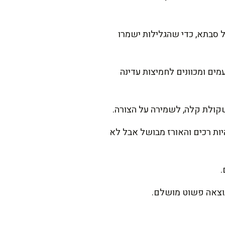
 סבתא, כדי שהגלילות ישמרו
ץ הלימון, הסוכר, המלח ו-2 כפות שמן זית. טועמים ומכוונים לחמיצות עדינה
קולת קלה, לשמירה על הצורה.
בשלים 75-90 דקות. העלים צריכים להיות רכים והאורז מבושל אבל לא
התוצאה פשוט מושלם.