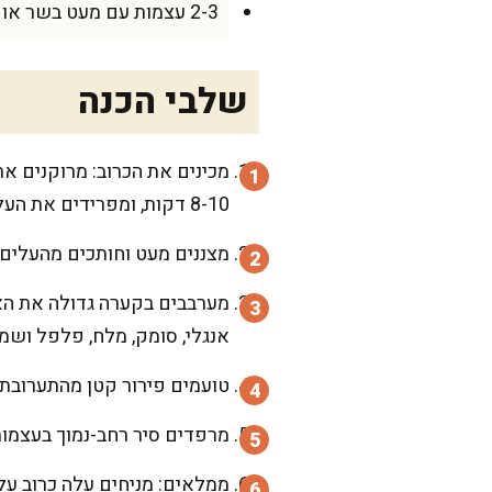
2-3 עצמות עם מעט בשר או פרוסות תפוחי אדמה בעובי 1 ס"מ לריפוד תחתית הסיר, כ-300-400 גרם
שלבי הכנה
מכינים את הכרוב: מרוקנים א
8-10 דקות, ומפרידים את העלים בהדרגה. מחזירים למים החמים לפי הצורך עד שהעלים גמישים.
מצננים מעט וחותכים מהעלים 
מערבבים בקערה גדולה את האור
אנגלי, סומק, מלח, פלפל ושמן
טועמים פירור קטן מהתערובת 
מרפדים סיר רחב-נמוך בעצמות או בפרוסות תפוח אדמה, 