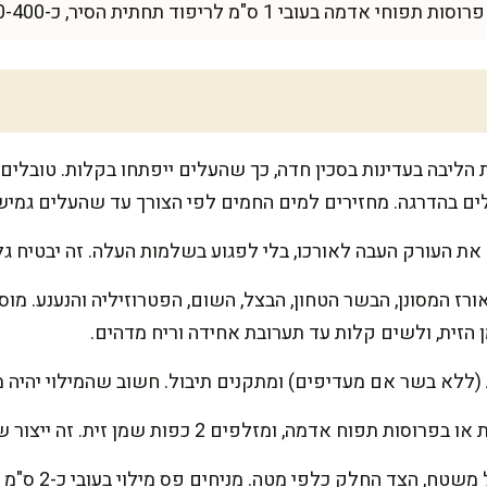
ת הליבה בעדינות בסכין חדה, כך שהעלים ייפתחו בקלות. טובלי
את העורק העבה לאורכו, בלי לפגוע בשלמות העלה. זה יבטיח גל
ז המסונן, הבשר הטחון, הבצל, השום, הפטרוזיליה והנענע. מוסיפ
 הזית, ולשים קלות עד תערובת אחידה וריח מדהים.
(ללא בשר אם מעדיפים) ומתקנים תיבול. חשוב שהמילוי יהיה מ
ומזלפים 2 כפות שמן זית. זה ייצור שכבת הגנה ומלא טעם בתחתית.