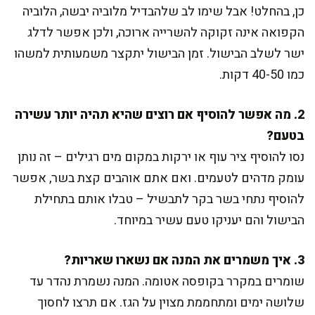
כן, בהחלט! אבל שימו לב שלהבדיל מלוביה יבשה, הלוביה
הקפואה אינה זקוקה להשרייה ארוכה, ולכן אפשר לדלג
ישר לשלב הבישול. זמן הבישול יתקצר משמעותית למשהו
כמו 40-50 דקות.
2. מה אפשר להוסיף אם רוצים שהיא תהיה יותר עשירה
בטעם?
נסו להוסיף ציר עוף או ירקות במקום מים רגילים – זה נותן
עומק מדהים לטעמים. ואם אתם אוהבים קצת בשר, אפשר
להוסיף נתחי בשר בקר לתבשיל – טבלו אותם בתחילת
הבישול והם יעניקו טעם עשיר במיוחד.
3. איך משמרים את המנה אם נשארו שאריות?
שומרים במקרר בקופסה אטומה. המנה נשמרת נהדר עד
שלושה ימים ומתחממת מצוין על הגז. אם תרצו לחסוך