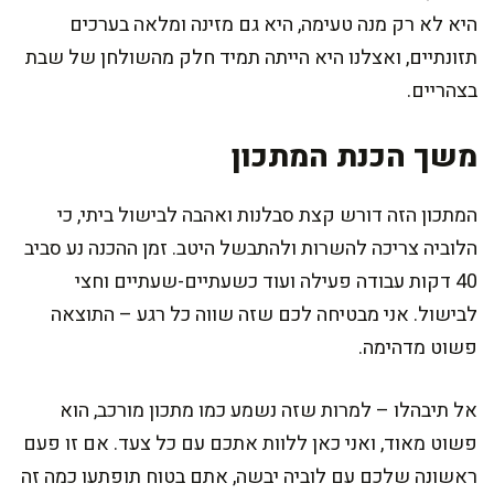
היא לא רק מנה טעימה, היא גם מזינה ומלאה בערכים
תזונתיים, ואצלנו היא הייתה תמיד חלק מהשולחן של שבת
בצהריים.
משך הכנת המתכון
המתכון הזה דורש קצת סבלנות ואהבה לבישול ביתי, כי
הלוביה צריכה להשרות ולהתבשל היטב. זמן ההכנה נע סביב
40 דקות עבודה פעילה ועוד כשעתיים-שעתיים וחצי
לבישול. אני מבטיחה לכם שזה שווה כל רגע – התוצאה
פשוט מדהימה.
אל תיבהלו – למרות שזה נשמע כמו מתכון מורכב, הוא
פשוט מאוד, ואני כאן ללוות אתכם עם כל צעד. אם זו פעם
ראשונה שלכם עם לוביה יבשה, אתם בטוח תופתעו כמה זה